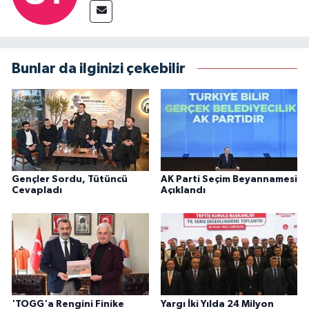
Bunlar da ilginizi çekebilir
Gençler Sordu, Tütüncü
AK Parti Seçim Beyannamesi
Cevapladı
Açıklandı
'TOGG'a Rengini Finike
Yargı İki Yılda 24 Milyon