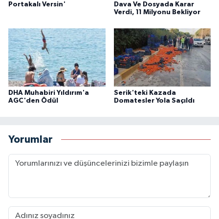
Portakalı Versin'
Dava Ve Dosyada Karar
Verdi, 11 Milyonu Bekliyor
DHA Muhabiri Yıldırım'a
Serik'teki Kazada
AGC'den Ödül
Domatesler Yola Saçıldı
Yorumlar