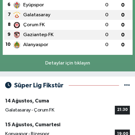
6
Eyüpspor
0
0
7
Galatasaray
0
0
8
Çorum FK
0
0
9
Gaziantep FK
0
0
10
Alanyaspor
0
0
Detaylar için tıklayın
Süper Lig Fikstür
14 Ağustos, Cuma
Galatasaray - Çorum FK
21:30
15 Ağustos, Cumartesi
Konyaspor - Rizespor
19:00