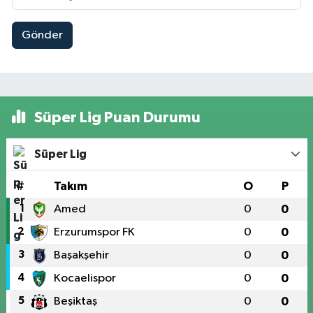
Gönder
Süper Lig Puan Durumu
Süper Lig
#
Takım
O
P
1
Amed
0
0
2
Erzurumspor FK
0
0
3
Başakşehir
0
0
4
Kocaelispor
0
0
5
Beşiktaş
0
0