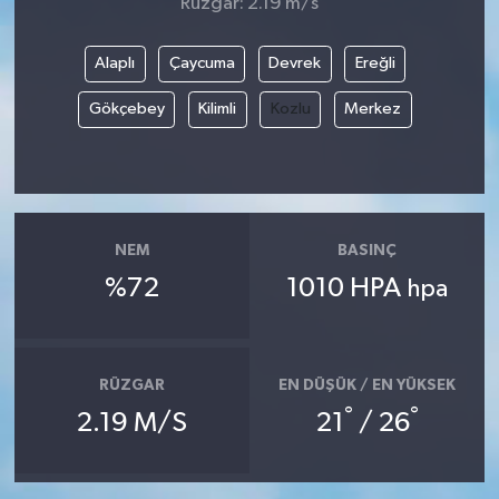
Rüzgar: 2.19 m/s
Alaplı
Çaycuma
Devrek
Ereğli
Gökçebey
Kilimli
Kozlu
Merkez
NEM
BASINÇ
%72
1010 HPA
hpa
RÜZGAR
EN DÜŞÜK / EN YÜKSEK
°
°
2.19 M/S
21
/ 26