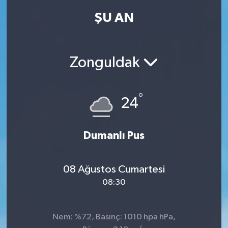
ŞU AN
Zonguldak
°
24
Dumanlı Pus
08 Ağustos Cumartesi
08:30
Nem: %72, Basınç: 1010 hpa hPa,