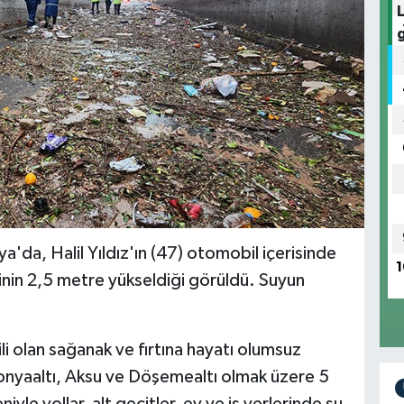
'da, Halil Yıldız'ın (47) otomobil içerisinde
1
sinin 2,5 metre yükseldiği görüldü. Suyun
li olan sağanak ve fırtına hayatı olumsuz
onyaaltı, Aksu ve Döşemealtı olmak üzere 5
iyle yollar, alt geçitler, ev ve iş yerlerinde su