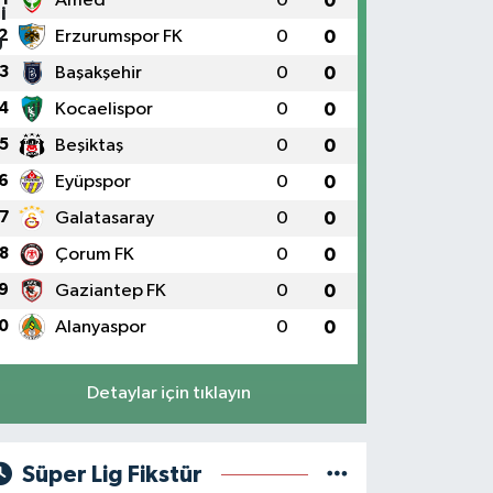
Amed
0
0
2
Erzurumspor FK
0
0
3
Başakşehir
0
0
4
Kocaelispor
0
0
5
Beşiktaş
0
0
6
Eyüpspor
0
0
7
Galatasaray
0
0
8
Çorum FK
0
0
9
Gaziantep FK
0
0
0
Alanyaspor
0
0
Detaylar için tıklayın
Süper Lig Fikstür