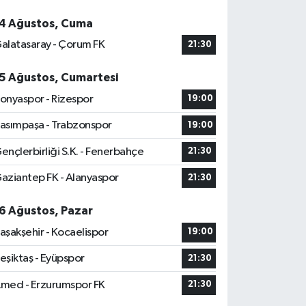
4 Ağustos, Cuma
alatasaray - Çorum FK
21:30
5 Ağustos, Cumartesi
onyaspor - Rizespor
19:00
asımpaşa - Trabzonspor
19:00
ençlerbirliği S.K. - Fenerbahçe
21:30
aziantep FK - Alanyaspor
21:30
6 Ağustos, Pazar
aşakşehir - Kocaelispor
19:00
eşiktaş - Eyüpspor
21:30
med - Erzurumspor FK
21:30