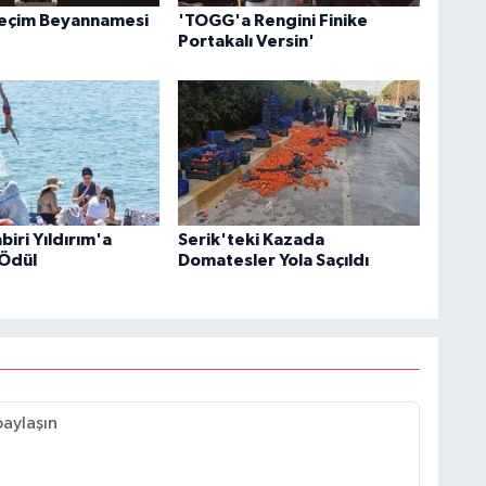
Seçim Beyannamesi
'TOGG'a Rengini Finike
Portakalı Versin'
iri Yıldırım'a
Serik'teki Kazada
Ödül
Domatesler Yola Saçıldı