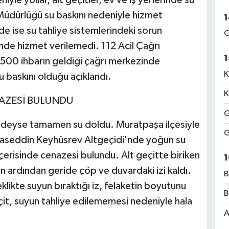
Müdürlüğü su baskını nedeniyle hizmet
1
 ise su tahliye sistemlerindeki sorun
G
nde hizmet verilemedi. 112 Acil Çağrı
1
1500 ihbarın geldiği çağrı merkezinde
K
u baskını olduğu açıklandı.
K
NAZESİ BULUNDU
G
eredeyse tamamen su doldu. Muratpaşa ilçesiyle
G
ıyaseddin Keyhüsrev Altgeçidi'nde yoğun su
 içerisinde cenazesi bulundu. Alt geçitte biriken
1
ın ardından geride çöp ve duvardaki izi kaldı.
B
likte suyun bıraktığı iz, felaketin boyutunu
B
çit, suyun tahliye edilememesi nedeniyle hala
A