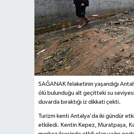
SAĞANAK felaketinin yaşandığı Antalya
ölü bulunduğu alt geçitteki su seviye
duvarda bıraktığı iz dikkati çekti.
Turizm kenti Antalya'da iki gündür etki
etkiledi. Kentin Kepez, Muratpaşa, K
merkez ilçesinde etkili olan yağış neden