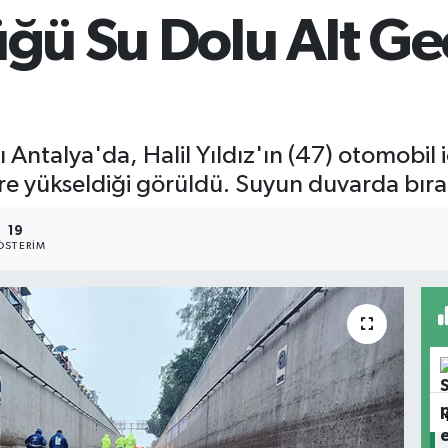
üğü Su Dolu Alt Ge
ntalya'da, Halil Yıldız'ın (47) otomobil 
re yükseldiği görüldü. Suyun duvarda bırakt
19
ÖSTERIM