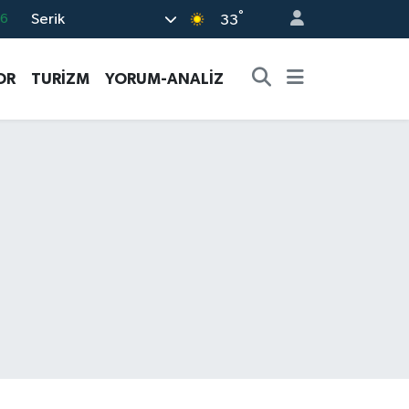
°
Serik
06
33
02
OR
TURİZM
YORUM-ANALİZ
.2
32
8
69