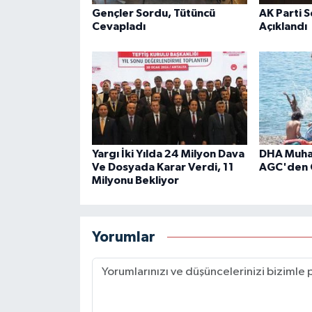
Gençler Sordu, Tütüncü
AK Parti 
Cevapladı
Açıklandı
Yargı İki Yılda 24 Milyon Dava
DHA Muhab
Ve Dosyada Karar Verdi, 11
AGC'den 
Milyonu Bekliyor
Yorumlar