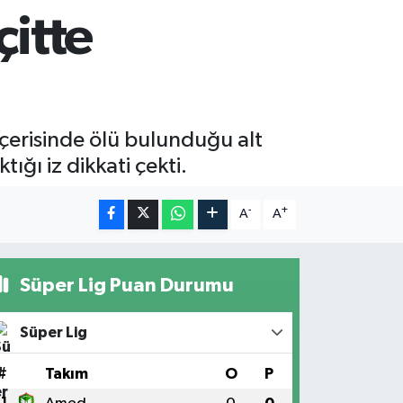
çitte
içerisinde ölü bulunduğu alt
ığı iz dikkati çekti.
-
+
A
A
Süper Lig Puan Durumu
Süper Lig
#
Takım
O
P
1