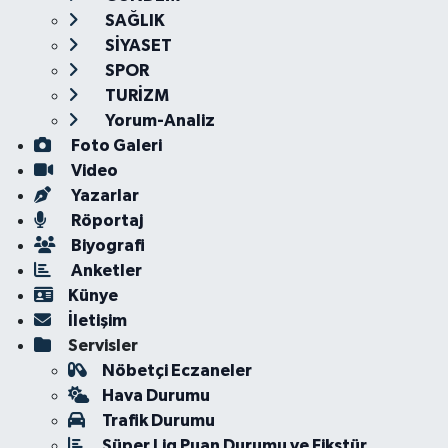
SAĞLIK
SİYASET
SPOR
TURİZM
Yorum-Analiz
Foto Galeri
Video
Yazarlar
Röportaj
Biyografi
Anketler
Künye
İletişim
Servisler
Nöbetçi Eczaneler
Hava Durumu
Trafik Durumu
Süper Lig Puan Durumu ve Fikstür