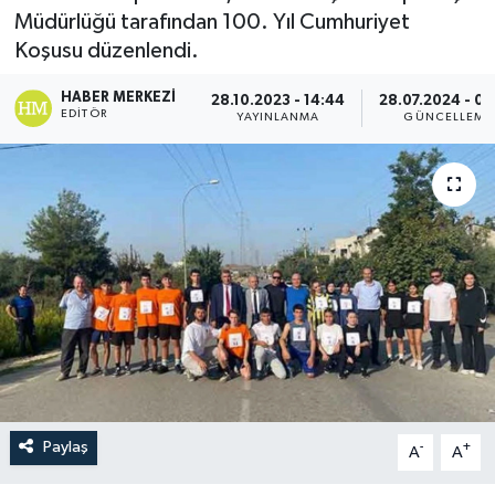
Müdürlüğü tarafından 100. Yıl Cumhuriyet
Koşusu düzenlendi.
HABER MERKEZI
28.10.2023 - 14:44
28.07.2024 - 09
EDITÖR
YAYINLANMA
GÜNCELLEME
Paylaş
-
+
A
A