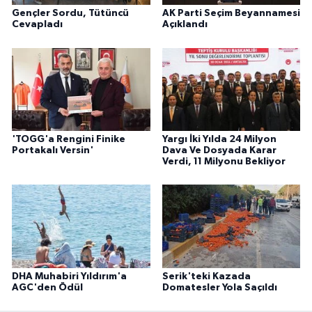
Gençler Sordu, Tütüncü
AK Parti Seçim Beyannamesi
Cevapladı
Açıklandı
'TOGG'a Rengini Finike
Yargı İki Yılda 24 Milyon
Portakalı Versin'
Dava Ve Dosyada Karar
Verdi, 11 Milyonu Bekliyor
DHA Muhabiri Yıldırım'a
Serik'teki Kazada
AGC'den Ödül
Domatesler Yola Saçıldı