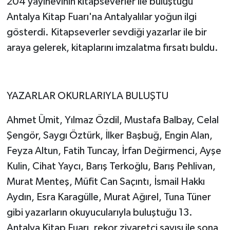
204 yayınevinin kitapseverler ile buluştuğu
Antalya Kitap Fuarı'na Antalyalılar yoğun ilgi
gösterdi. Kitapseverler sevdiği yazarlar ile bir
araya gelerek, kitaplarını imzalatma fırsatı buldu.
YAZARLAR OKURLARIYLA BULUŞTU
Ahmet Ümit, Yılmaz Özdil, Mustafa Balbay, Celal
Şengör, Saygı Öztürk, İlker Başbuğ, Engin Alan,
Feyza Altun, Fatih Tuncay, İrfan Değirmenci, Ayşe
Kulin, Cihat Yaycı, Barış Terkoğlu, Barış Pehlivan,
Murat Menteş, Müfit Can Saçıntı, İsmail Hakkı
Aydın, Esra Karagülle, Murat Ağırel, Tuna Tüner
gibi yazarların okuyucularıyla buluştuğu 13.
Antalya Kitap Fuarı, rekor ziyaretçi sayısı ile sona