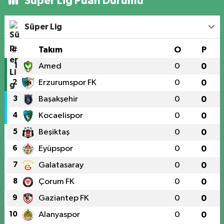
Süper Lig Puan Durumu
Süper Lig
#
Takım
O
P
1
Amed
0
0
2
Erzurumspor FK
0
0
3
Başakşehir
0
0
4
Kocaelispor
0
0
5
Beşiktaş
0
0
6
Eyüpspor
0
0
7
Galatasaray
0
0
8
Çorum FK
0
0
9
Gaziantep FK
0
0
10
Alanyaspor
0
0