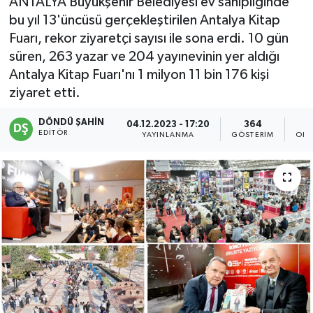
ANTALYA Büyükşehir Belediyesi ev sahipliğinde
bu yıl 13'üncüsü gerçekleştirilen Antalya Kitap
Fuarı, rekor ziyaretçi sayısı ile sona erdi. 10 gün
süren, 263 yazar ve 204 yayınevinin yer aldığı
Antalya Kitap Fuarı'nı 1 milyon 11 bin 176 kişi
ziyaret etti.
DÖNDÜ ŞAHİN
04.12.2023 - 17:20
364
EDITÖR
YAYINLANMA
GÖSTERIM
OKU