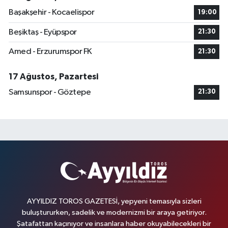
Başakşehir - Kocaelispor
19:00
Beşiktaş - Eyüpspor
21:30
Amed - Erzurumspor FK
21:30
17 Ağustos, Pazartesi
Samsunspor - Göztepe
21:30
AYYILDIZ TOROS GAZETESİ, yepyeni temasıyla sizleri
buluştururken, sadelik ve modernizmi bir araya getiriyor.
Şatafattan kaçınıyor ve insanlara haber okuyabilecekleri bir