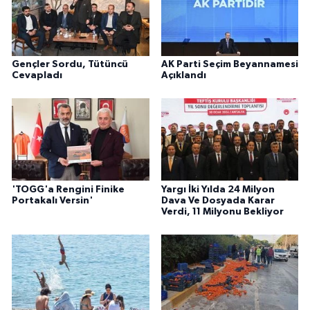
Gençler Sordu, Tütüncü
AK Parti Seçim Beyannamesi
Cevapladı
Açıklandı
'TOGG'a Rengini Finike
Yargı İki Yılda 24 Milyon
Portakalı Versin'
Dava Ve Dosyada Karar
Verdi, 11 Milyonu Bekliyor