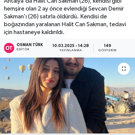
Antalya'da Halit Can Sakman (26), kendisi gibi
hemşire olan 2 ay önce evlendiği Sevcan Demir
Sakman'ı (26) satırla öldürdü. Kendisi de
boğazından yaralanan Halit Can Sakman, tedavi
için hastaneye kaldırıldı.
OSMAN TÜRK
10.03.2025 - 14:28
149
EDITÖR
YAYINLANMA
GÖSTERIM