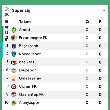
Süper Lig
#
Takım
O
P
1
Amed
0
0
2
Erzurumspor FK
0
0
3
Başakşehir
0
0
4
Kocaelispor
0
0
5
Beşiktaş
0
0
6
Eyüpspor
0
0
7
Galatasaray
0
0
8
Çorum FK
0
0
9
Gaziantep FK
0
0
10
Alanyaspor
0
0