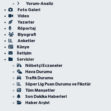
Yorum-Analiz
Foto Galeri
Video
Yazarlar
Röportaj
Biyografi
Anketler
Künye
İletişim
Servisler
Nöbetçi Eczaneler
Hava Durumu
Trafik Durumu
Süper Lig Puan Durumu ve Fikstür
Tüm Manşetler
Son Dakika Haberleri
Haber Arşivi