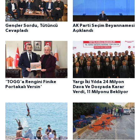
Gençler Sordu, Tütüncü
AK Parti Seçim Beyannamesi
Cevapladı
Açıklandı
'TOGG'a Rengini Finike
Yargı İki Yılda 24 Milyon
Portakalı Versin'
Dava Ve Dosyada Karar
Verdi, 11 Milyonu Bekliyor