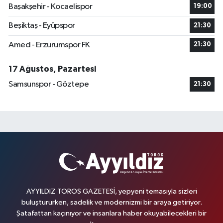
Başakşehir - Kocaelispor
19:00
Beşiktaş - Eyüpspor
21:30
Amed - Erzurumspor FK
21:30
17 Ağustos, Pazartesi
Samsunspor - Göztepe
21:30
AYYILDIZ TOROS GAZETESİ, yepyeni temasıyla sizleri
buluştururken, sadelik ve modernizmi bir araya getiriyor.
Şatafattan kaçınıyor ve insanlara haber okuyabilecekleri bir