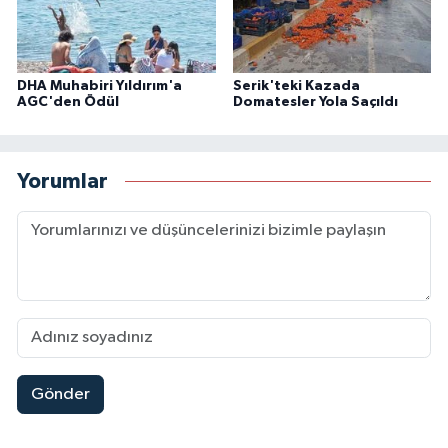
DHA Muhabiri Yıldırım'a
Serik'teki Kazada
AGC'den Ödül
Domatesler Yola Saçıldı
Yorumlar
Gönder