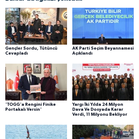
Gençler Sordu, Tütüncü
AK Parti Seçim Beyannamesi
Cevapladı
Açıklandı
'TOGG'a Rengini Finike
Yargı İki Yılda 24 Milyon
Portakalı Versin'
Dava Ve Dosyada Karar
Verdi, 11 Milyonu Bekliyor