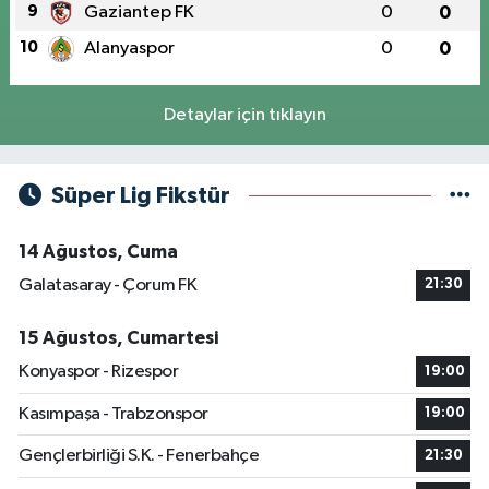
9
Gaziantep FK
0
0
10
Alanyaspor
0
0
Detaylar için tıklayın
Süper Lig Fikstür
14 Ağustos, Cuma
Galatasaray - Çorum FK
21:30
15 Ağustos, Cumartesi
Konyaspor - Rizespor
19:00
Kasımpaşa - Trabzonspor
19:00
Gençlerbirliği S.K. - Fenerbahçe
21:30