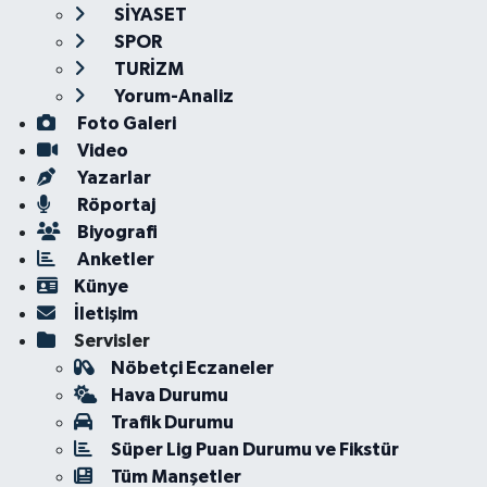
SİYASET
SPOR
TURİZM
Yorum-Analiz
Foto Galeri
Video
Yazarlar
Röportaj
Biyografi
Anketler
Künye
İletişim
Servisler
Nöbetçi Eczaneler
Hava Durumu
Trafik Durumu
Süper Lig Puan Durumu ve Fikstür
Tüm Manşetler