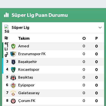
Süper Lig Puan Durumu
Süper Lig
#
Takım
O
P
1
Amed
0
0
2
Erzurumspor FK
0
0
3
Başakşehir
0
0
4
Kocaelispor
0
0
5
Beşiktaş
0
0
6
Eyüpspor
0
0
7
Galatasaray
0
0
8
Çorum FK
0
0