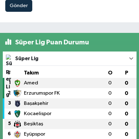
Gönder
Süper Lig Puan Durumu
Süper Lig
#
Takım
O
P
1
Amed
0
0
2
Erzurumspor FK
0
0
3
Başakşehir
0
0
4
Kocaelispor
0
0
5
Beşiktaş
0
0
6
Eyüpspor
0
0