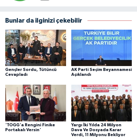
Bunlar da ilginizi çekebilir
Gençler Sordu, Tütüncü
AK Parti Seçim Beyannamesi
Cevapladı
Açıklandı
'TOGG'a Rengini Finike
Yargı İki Yılda 24 Milyon
Portakalı Versin'
Dava Ve Dosyada Karar
Verdi, 11 Milyonu Bekliyor