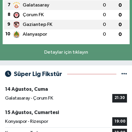
7
Galatasaray
0
0
8
Çorum FK
0
0
9
Gaziantep FK
0
0
10
Alanyaspor
0
0
Detaylar için tıklayın
Süper Lig Fikstür
14 Ağustos, Cuma
Galatasaray - Çorum FK
21:30
15 Ağustos, Cumartesi
Konyaspor - Rizespor
19:00