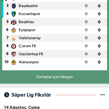
3
Başakşehir
0
0
4
Kocaelispor
0
0
5
Beşiktaş
0
0
6
Eyüpspor
0
0
7
Galatasaray
0
0
8
Çorum FK
0
0
9
Gaziantep FK
0
0
10
Alanyaspor
0
0
Detaylar için tıklayın
Süper Lig Fikstür
14 Ağustos, Cuma