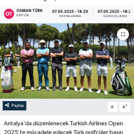
OSMAN TÜRK
07.05.2025 - 18:20
07.05.2025 - 18:21
EDITÖR
YAYINLANMA
GÜNCELLEME
Paylaş
-
+
A
A
Antalya'da düzenlenecek Turkish Airlines Open
2025'te mücadele edecek Türk golfçüler basın