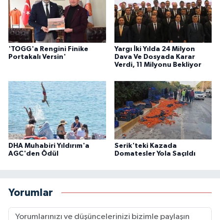
'TOGG'a Rengini Finike
Yargı İki Yılda 24 Milyon
Portakalı Versin'
Dava Ve Dosyada Karar
Verdi, 11 Milyonu Bekliyor
DHA Muhabiri Yıldırım'a
Serik'teki Kazada
AGC'den Ödül
Domatesler Yola Saçıldı
Yorumlar