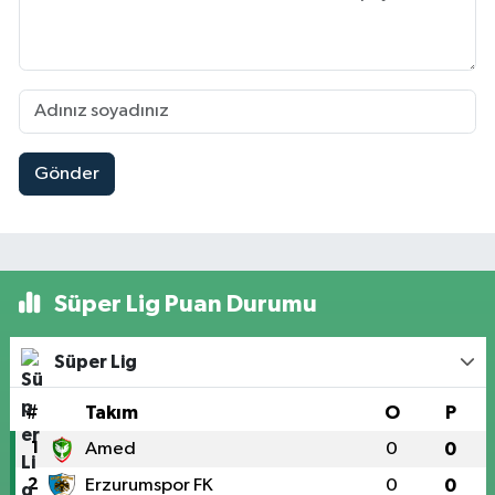
Gönder
Süper Lig Puan Durumu
Süper Lig
#
Takım
O
P
1
Amed
0
0
2
Erzurumspor FK
0
0