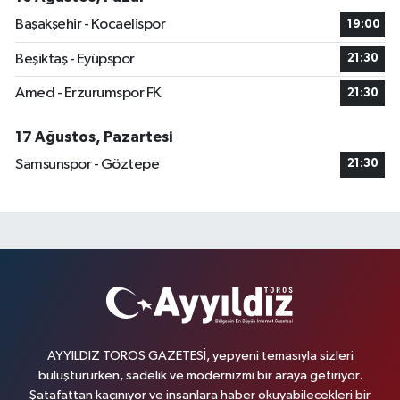
Başakşehir - Kocaelispor
19:00
Beşiktaş - Eyüpspor
21:30
Amed - Erzurumspor FK
21:30
17 Ağustos, Pazartesi
Samsunspor - Göztepe
21:30
AYYILDIZ TOROS GAZETESİ, yepyeni temasıyla sizleri
buluştururken, sadelik ve modernizmi bir araya getiriyor.
Şatafattan kaçınıyor ve insanlara haber okuyabilecekleri bir