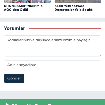
DHA Muhabiri Yıldırım'a
Serik'teki Kazada
AGC'den Ödül
Domatesler Yola Saçıldı
Yorumlar
Gönder