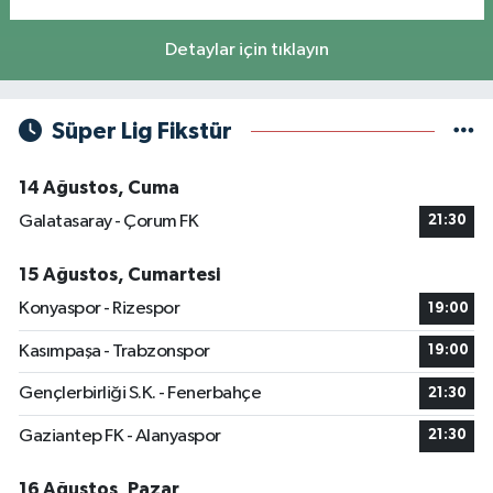
Detaylar için tıklayın
Süper Lig Fikstür
14 Ağustos, Cuma
Galatasaray - Çorum FK
21:30
15 Ağustos, Cumartesi
Konyaspor - Rizespor
19:00
Kasımpaşa - Trabzonspor
19:00
Gençlerbirliği S.K. - Fenerbahçe
21:30
Gaziantep FK - Alanyaspor
21:30
16 Ağustos, Pazar