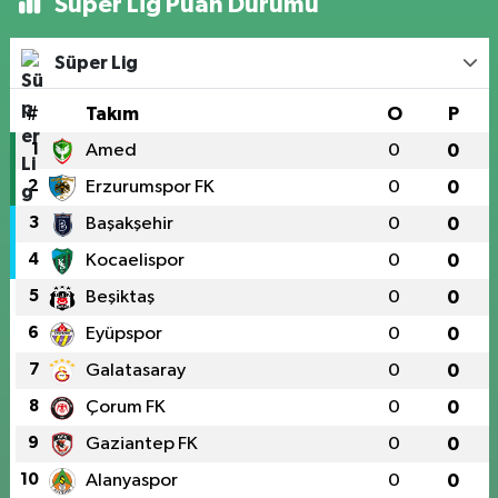
Süper Lig Puan Durumu
Süper Lig
#
Takım
O
P
1
Amed
0
0
2
Erzurumspor FK
0
0
3
Başakşehir
0
0
4
Kocaelispor
0
0
5
Beşiktaş
0
0
6
Eyüpspor
0
0
7
Galatasaray
0
0
8
Çorum FK
0
0
9
Gaziantep FK
0
0
10
Alanyaspor
0
0