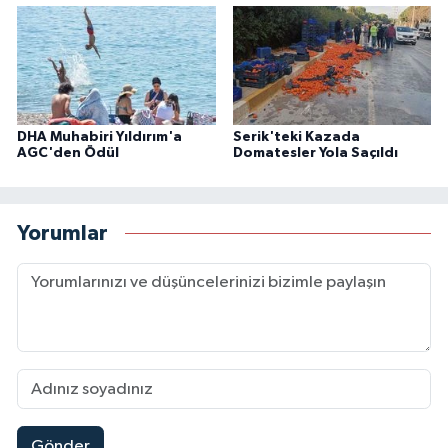
DHA Muhabiri Yıldırım'a
Serik'teki Kazada
AGC'den Ödül
Domatesler Yola Saçıldı
Yorumlar
Gönder