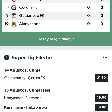
8
Çorum FK
0
0
9
Gaziantep FK
0
0
10
Alanyaspor
0
0
Detaylar için tıklayın
Süper Lig Fikstür
14 Ağustos, Cuma
Galatasaray - Çorum FK
21:30
15 Ağustos, Cumartesi
Konyaspor - Rizespor
19:00
Kasımpaşa - Trabzonspor
19:00