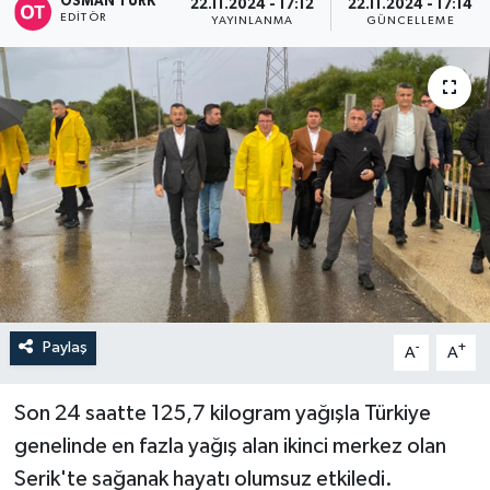
OSMAN TÜRK
22.11.2024 - 17:12
22.11.2024 - 17:14
EDITÖR
YAYINLANMA
GÜNCELLEME
Paylaş
-
+
A
A
Son 24 saatte 125,7 kilogram yağışla Türkiye
genelinde en fazla yağış alan ikinci merkez olan
Serik'te sağanak hayatı olumsuz etkiledi.