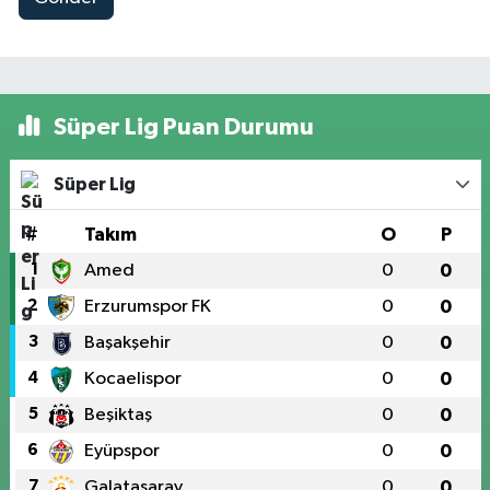
Süper Lig Puan Durumu
Süper Lig
#
Takım
O
P
1
Amed
0
0
2
Erzurumspor FK
0
0
3
Başakşehir
0
0
4
Kocaelispor
0
0
5
Beşiktaş
0
0
6
Eyüpspor
0
0
7
Galatasaray
0
0