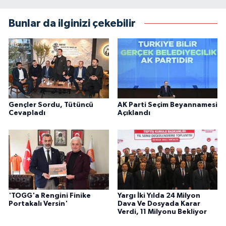
Bunlar da ilginizi çekebilir
Gençler Sordu, Tütüncü
AK Parti Seçim Beyannamesi
Cevapladı
Açıklandı
'TOGG'a Rengini Finike
Yargı İki Yılda 24 Milyon
Portakalı Versin'
Dava Ve Dosyada Karar
Verdi, 11 Milyonu Bekliyor