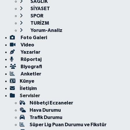
SAĞLIK
SİYASET
SPOR
TURİZM
Yorum-Analiz
Foto Galeri
Video
Yazarlar
Röportaj
Biyografi
Anketler
Künye
İletişim
Servisler
Nöbetçi Eczaneler
Hava Durumu
Trafik Durumu
Süper Lig Puan Durumu ve Fikstür