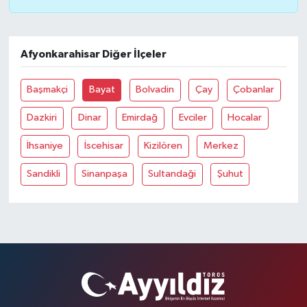
Afyonkarahisar Diğer İlçeler
Başmakçi
Bayat
Bolvadin
Çay
Çobanlar
Dazkiri
Dinar
Emirdağ
Evciler
Hocalar
İhsaniye
İscehisar
Kizilören
Merkez
Sandikli
Sinanpaşa
Sultandaği
Şuhut