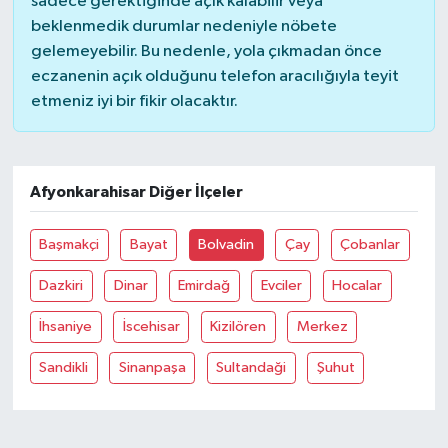
sadece gerektiğinde açık kalabilir veya
beklenmedik durumlar nedeniyle nöbete
gelemeyebilir. Bu nedenle, yola çıkmadan önce
eczanenin açık olduğunu telefon aracılığıyla teyit
etmeniz iyi bir fikir olacaktır.
Afyonkarahisar Diğer İlçeler
Başmakçi
Bayat
Bolvadin
Çay
Çobanlar
Dazkiri
Dinar
Emirdağ
Evciler
Hocalar
İhsaniye
İscehisar
Kizilören
Merkez
Sandikli
Sinanpaşa
Sultandaği
Şuhut