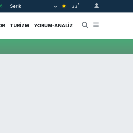
°
Serik
16
33
02
OR
TURİZM
YORUM-ANALİZ
07
44
4
76