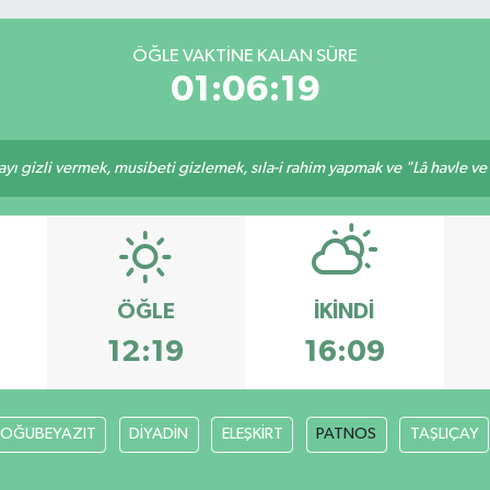
ÖĞLE VAKTINE KALAN SÜRE
01:06:19
ı gizli vermek, musibeti gizlemek, sıla-i rahim yapmak ve "Lâ havle ve lâ
ÖĞLE
İKINDI
12:19
16:09
OĞUBEYAZIT
DİYADİN
ELEŞKİRT
PATNOS
TAŞLIÇAY