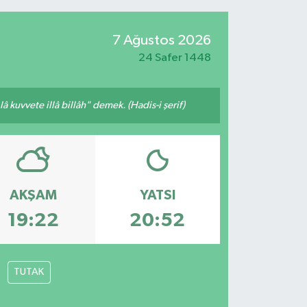
7 Ağustos 2026
24 Safer 1448
 kuvvete illâ billâh" demek. (Hadis-i şerif)
AKŞAM
YATSI
19:22
20:52
TUTAK