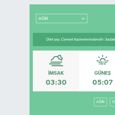
AĞRI
Dört şey, Cennet hazinelerindendir: Sadakay
İMSAK
GÜNEŞ
03:30
05:07
AĞRI
D