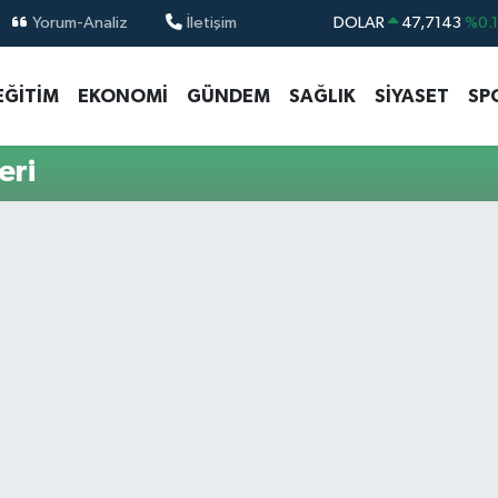
Yorum-Analiz
İletişim
DOLAR
47,7143
%0.
EURO
55,0317
%-0.
EĞİTİM
EKONOMİ
GÜNDEM
SAĞLIK
SİYASET
SP
STERLİN
64,2463
%0.
GRAM ALTIN
6574.81
%1.
eri
BİST100
13.887
%6
BITCOIN
64.360,53
%-0.