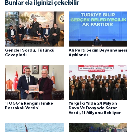
Bunlar da ilginizi çekebilir
Gençler Sordu, Tütüncü
AK Parti Seçim Beyannamesi
Cevapladı
Açıklandı
'TOGG'a Rengini Finike
Yargı İki Yılda 24 Milyon
Portakalı Versin'
Dava Ve Dosyada Karar
Verdi, 11 Milyonu Bekliyor