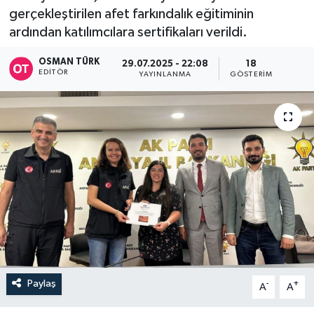
gerçekleştirilen afet farkındalık eğitiminin
ardından katılımcılara sertifikaları verildi.
OSMAN TÜRK
29.07.2025 - 22:08
18
EDITÖR
YAYINLANMA
GÖSTERIM
Paylaş
-
+
A
A