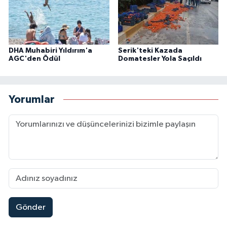
DHA Muhabiri Yıldırım'a
Serik'teki Kazada
AGC'den Ödül
Domatesler Yola Saçıldı
Yorumlar
Gönder