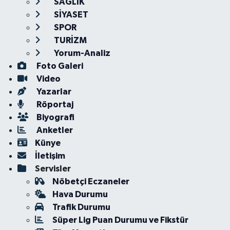
SAĞLIK
SİYASET
SPOR
TURİZM
Yorum-Analiz
Foto Galeri
Video
Yazarlar
Röportaj
Biyografi
Anketler
Künye
İletişim
Servisler
Nöbetçi Eczaneler
Hava Durumu
Trafik Durumu
Süper Lig Puan Durumu ve Fikstür