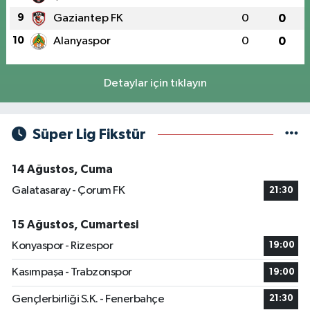
9
Gaziantep FK
0
0
10
Alanyaspor
0
0
Detaylar için tıklayın
Süper Lig Fikstür
14 Ağustos, Cuma
Galatasaray - Çorum FK
21:30
15 Ağustos, Cumartesi
Konyaspor - Rizespor
19:00
Kasımpaşa - Trabzonspor
19:00
Gençlerbirliği S.K. - Fenerbahçe
21:30