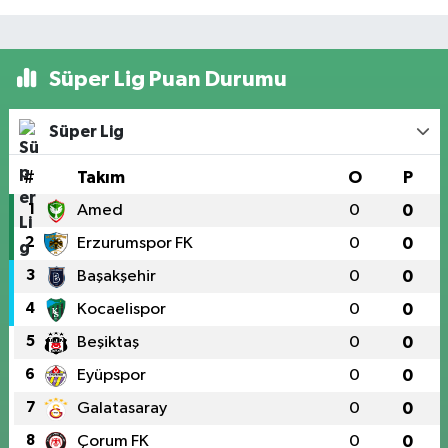
Süper Lig Puan Durumu
Süper Lig
#
Takım
O
P
1
Amed
0
0
2
Erzurumspor FK
0
0
3
Başakşehir
0
0
4
Kocaelispor
0
0
5
Beşiktaş
0
0
6
Eyüpspor
0
0
7
Galatasaray
0
0
8
Çorum FK
0
0