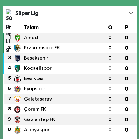
Süper Lig
#
Takım
O
P
1
Amed
0
0
2
Erzurumspor FK
0
0
3
Başakşehir
0
0
4
Kocaelispor
0
0
5
Beşiktaş
0
0
6
Eyüpspor
0
0
7
Galatasaray
0
0
8
Çorum FK
0
0
9
Gaziantep FK
0
0
10
Alanyaspor
0
0