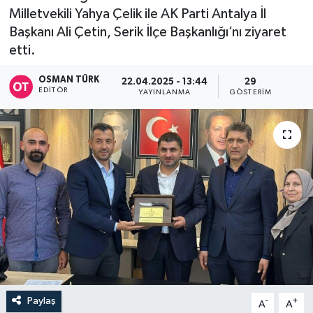
Milletvekili Yahya Çelik ile AK Parti Antalya İl
Başkanı Ali Çetin, Serik İlçe Başkanlığı’nı ziyaret
etti.
OSMAN TÜRK
22.04.2025 - 13:44
29
EDITÖR
YAYINLANMA
GÖSTERIM
Paylaş
-
+
A
A