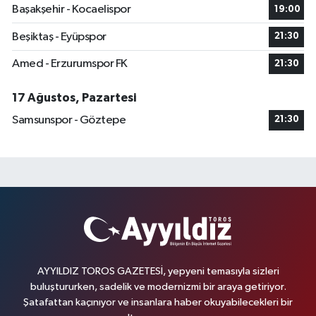
Başakşehir - Kocaelispor
19:00
Beşiktaş - Eyüpspor
21:30
Amed - Erzurumspor FK
21:30
17 Ağustos, Pazartesi
Samsunspor - Göztepe
21:30
AYYILDIZ TOROS GAZETESİ, yepyeni temasıyla sizleri
buluştururken, sadelik ve modernizmi bir araya getiriyor.
Şatafattan kaçınıyor ve insanlara haber okuyabilecekleri bir