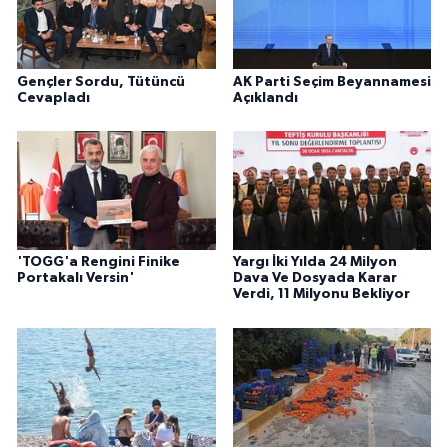
Gençler Sordu, Tütüncü
AK Parti Seçim Beyannamesi
Cevapladı
Açıklandı
'TOGG'a Rengini Finike
Yargı İki Yılda 24 Milyon
Portakalı Versin'
Dava Ve Dosyada Karar
Verdi, 11 Milyonu Bekliyor