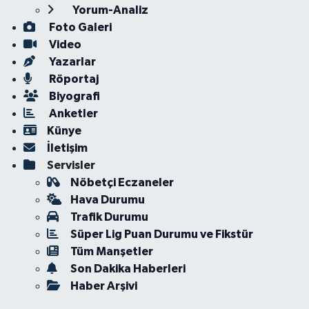
Yorum-Analiz
Foto Galeri
Video
Yazarlar
Röportaj
Biyografi
Anketler
Künye
İletişim
Servisler
Nöbetçi Eczaneler
Hava Durumu
Trafik Durumu
Süper Lig Puan Durumu ve Fikstür
Tüm Manşetler
Son Dakika Haberleri
Haber Arşivi