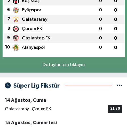
5
Beşiktaş
0
0
6
Eyüpspor
0
0
7
Galatasaray
0
0
8
Çorum FK
0
0
9
Gaziantep FK
0
0
10
Alanyaspor
0
0
Detaylar için tıklayın
Süper Lig Fikstür
14 Ağustos, Cuma
Galatasaray - Çorum FK
21:30
15 Ağustos, Cumartesi