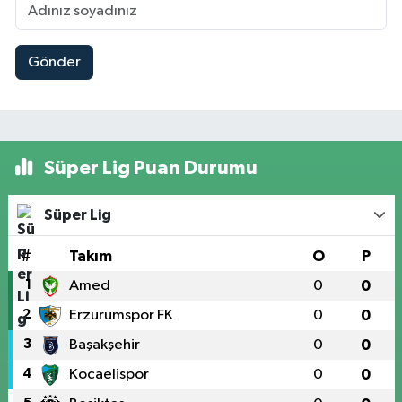
Gönder
Süper Lig Puan Durumu
Süper Lig
#
Takım
O
P
1
Amed
0
0
2
Erzurumspor FK
0
0
3
Başakşehir
0
0
4
Kocaelispor
0
0