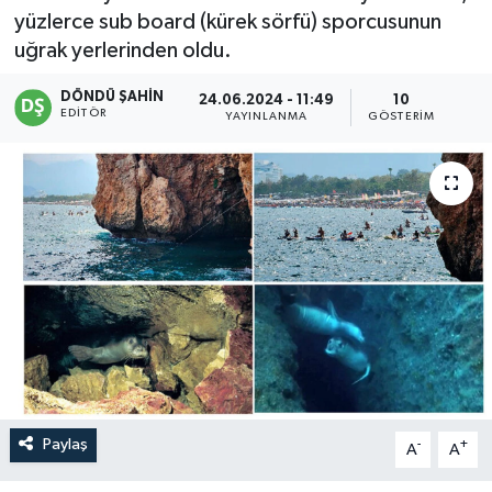
yüzlerce sub board (kürek sörfü) sporcusunun
uğrak yerlerinden oldu.
DÖNDÜ ŞAHİN
24.06.2024 - 11:49
10
EDITÖR
YAYINLANMA
GÖSTERIM
Paylaş
-
+
A
A