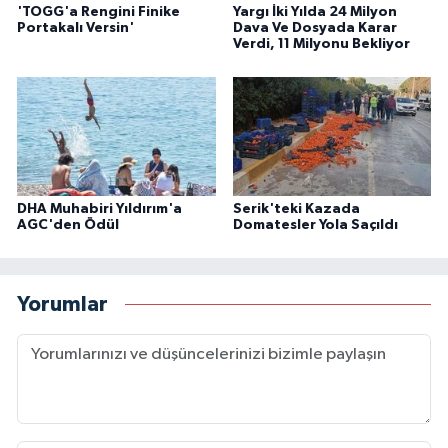
'TOGG'a Rengini Finike
Yargı İki Yılda 24 Milyon
Portakalı Versin'
Dava Ve Dosyada Karar
Verdi, 11 Milyonu Bekliyor
DHA Muhabiri Yıldırım'a
Serik'teki Kazada
AGC'den Ödül
Domatesler Yola Saçıldı
Yorumlar