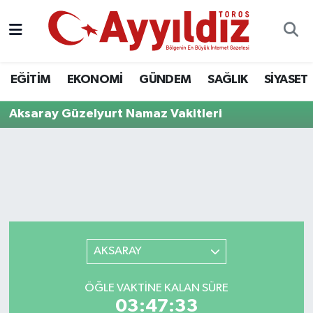
EĞİTİM
EKONOMİ
GÜNDEM
SAĞLIK
SİYASET
Aksaray Güzelyurt Namaz Vakitleri
AKSARAY
ÖĞLE VAKTINE KALAN SÜRE
03:47:33