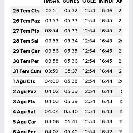
İMSAK
GÜNEŞ
ÖĞLE
İKINDI
AKŞA
25 Tem Cts
03:51
05:32
12:54
16:46
20:06
26 Tem Paz
03:53
05:33
12:54
16:45
20:06
27 Tem Pts
03:54
05:33
12:54
16:45
20:05
28 Tem Sal
03:55
05:34
12:54
16:45
20:04
29 Tem Çar
03:56
05:35
12:54
16:45
20:03
30 Tem Per
03:58
05:36
12:54
16:45
20:02
31 Tem Cum
03:59
05:37
12:54
16:44
20:01
1 Ağu Cts
04:00
05:38
12:54
16:44
20:00
2 Ağu Paz
04:02
05:39
12:54
16:44
19:59
3 Ağu Pts
04:03
05:39
12:54
16:43
19:58
4 Ağu Sal
04:04
05:40
12:54
16:43
19:57
5 Ağu Çar
04:06
05:41
12:54
16:43
19:56
6 Ağu Per
04:07
05:42
12:54
16:42
19:55