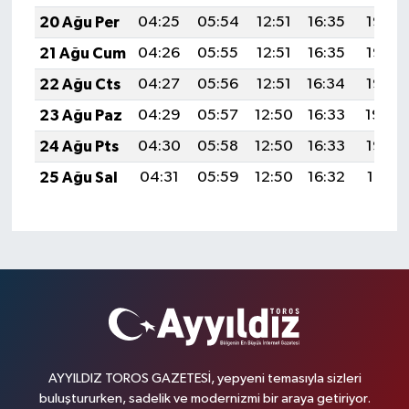
20 Ağu Per
04:25
05:54
12:51
16:35
19:38
21 Ağu Cum
04:26
05:55
12:51
16:35
19:36
22 Ağu Cts
04:27
05:56
12:51
16:34
19:35
23 Ağu Paz
04:29
05:57
12:50
16:33
19:34
24 Ağu Pts
04:30
05:58
12:50
16:33
19:32
25 Ağu Sal
04:31
05:59
12:50
16:32
19:31
AYYILDIZ TOROS GAZETESİ, yepyeni temasıyla sizleri
buluştururken, sadelik ve modernizmi bir araya getiriyor.