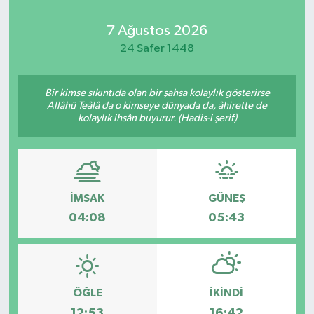
7 Ağustos 2026
24 Safer 1448
Bir kimse sıkıntıda olan bir şahsa kolaylık gösterirse
Allâhü Teâlâ da o kimseye dünyada da, âhirette de
kolaylık ihsân buyurur. (Hadis-i şerif)
İMSAK
GÜNEŞ
04:08
05:43
ÖĞLE
İKINDI
12:53
16:42