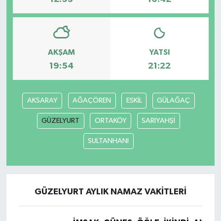
AKŞAM
YATSI
19:54
21:22
AKSARAY
AĞAÇÖREN
ESKİL
GÜLAĞAÇ
GÜZELYURT
ORTAKÖY
SARIYAHŞİ
SULTANHANI
GÜZELYURT AYLIK NAMAZ VAKITLERI