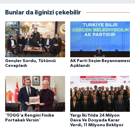
Bunlar da ilginizi çekebilir
Gençler Sordu, Tütüncü
AK Parti Seçim Beyannamesi
Cevapladı
Açıklandı
'TOGG'a Rengini Finike
Yargı İki Yılda 24 Milyon
Portakalı Versin'
Dava Ve Dosyada Karar
Verdi, 11 Milyonu Bekliyor