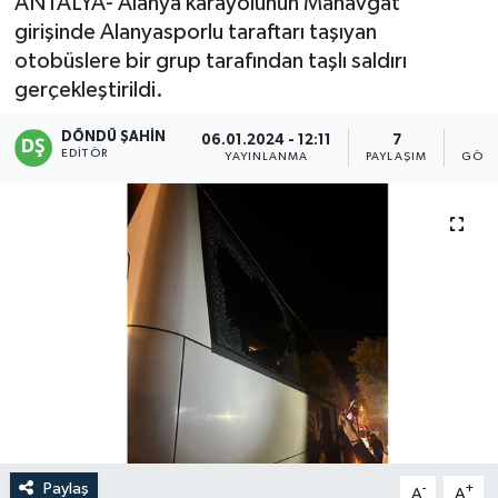
ANTALYA- Alanya karayolunun Manavgat
girişinde Alanyasporlu taraftarı taşıyan
otobüslere bir grup tarafından taşlı saldırı
gerçekleştirildi.
DÖNDÜ ŞAHİN
06.01.2024 - 12:11
7
9
EDITÖR
YAYINLANMA
PAYLAŞIM
GÖST
Paylaş
-
+
A
A