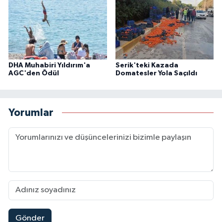
DHA Muhabiri Yıldırım'a
Serik'teki Kazada
AGC'den Ödül
Domatesler Yola Saçıldı
Yorumlar
Gönder