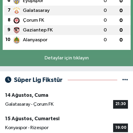
6
Eyüpspor
0
0
7
Galatasaray
0
0
8
Çorum FK
0
0
9
Gaziantep FK
0
0
10
Alanyaspor
0
0
Detaylar için tıklayın
Süper Lig Fikstür
14 Ağustos, Cuma
Galatasaray - Çorum FK
21:30
15 Ağustos, Cumartesi
Konyaspor - Rizespor
19:00