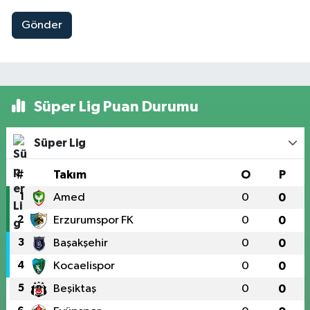
Gönder
Süper Lig Puan Durumu
Süper Lig
#
Takım
O
P
1
Amed
0
0
2
Erzurumspor FK
0
0
3
Başakşehir
0
0
4
Kocaelispor
0
0
5
Beşiktaş
0
0