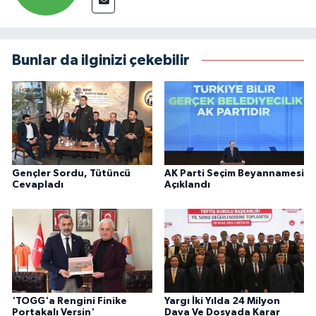
Bunlar da ilginizi çekebilir
Gençler Sordu, Tütüncü
AK Parti Seçim Beyannamesi
Cevapladı
Açıklandı
'TOGG'a Rengini Finike
Yargı İki Yılda 24 Milyon
Portakalı Versin'
Dava Ve Dosyada Karar