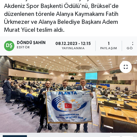
Akdeniz Spor Başkenti Ödülü'nü, Brüksel'de
düzenlenen törenle Alanya Kaymakamı Fatih
Ürkmezer ve Alanya Belediye Başkanı Adem
Murat Yücel teslim aldı.
DÖNDÜ ŞAHİN
08.12.2023 - 12:15
1
27
EDITÖR
YAYINLANMA
PAYLAŞIM
GÖST