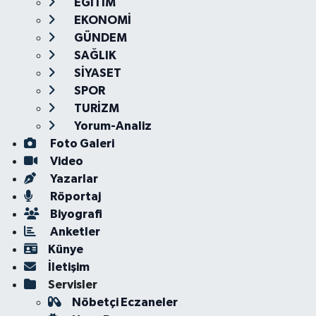
EĞİTİM
EKONOMİ
GÜNDEM
SAĞLIK
SİYASET
SPOR
TURİZM
Yorum-Analiz
Foto Galeri
Video
Yazarlar
Röportaj
Biyografi
Anketler
Künye
İletişim
Servisler
Nöbetçi Eczaneler