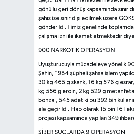
geçici barınma merkezlerine sevk edi
gönüllü geri dönüş kapsamında sınır dış
şahıs ise sınır dışı edilmek üzere G
gönderildi. İlimiz genelinde toplamda
çalışma izni ile ikamet etmektedir diy
900 NARKOTİK OPERASYON
Uyuşturucuyla mücadeleye yönelik 900
Şahin, “984 şüpheli şahsa işlem yapıl
30 kg 465 g skank, 16 kg 576 g esrar,
kg 556 g eroin, 2 kg 529 g metanfeta
bonzai, 545 adet ki bu 392 bin kullan
ele geçirildi. Hap olarak 15 bin 161 ek
projesi kapsamında yapılan 349 ihbar
SİBER SUÇLARDA 9 OPERASYON