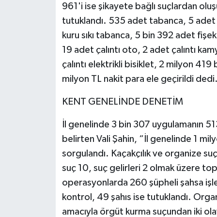
961'i ise şikayete bağlı suçlardan oluş
tutuklandı. 535 adet tabanca, 5 adet 
kuru sıkı tabanca, 5 bin 392 adet fişek
19 adet çalıntı oto, 2 adet çalıntı ka
çalıntı elektrikli bisiklet, 2 milyon 4
milyon TL nakit para ele geçirildi dedi
KENT GENELİNDE DENETİM
İl genelinde 3 bin 307 uygulamanın 51
belirten Vali Şahin, “İl genelinde 1 mi
sorgulandı. Kaçakçılık ve organize suç
suç 10, suç gelirleri 2 olmak üzere to
operasyonlarda 260 şüpheli şahsa işlem
kontrol, 49 şahıs ise tutuklandı. Org
amacıyla örgüt kurma suçundan iki olay