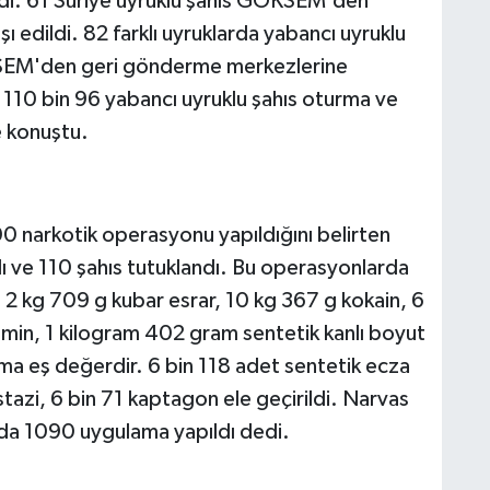
ldi. 61 Suriye uyruklu şahıs GÖKSEM'den
ı edildi. 82 farklı uyruklarda yabancı uyruklu
ÖKSEM'den geri gönderme merkezlerine
 110 bin 96 yabancı uyruklu şahıs oturma ve
e konuştu.
 narkotik operasyonu yapıldığını belirten
dı ve 110 şahıs tutuklandı. Bu operasyonlarda
 2 kg 709 g kubar esrar, 10 kg 367 g kokain, 6
min, 1 kilogram 402 gram sentetik kanlı boyut
ıma eş değerdir. 6 bin 118 adet sentetik ecza
stazi, 6 bin 71 kaptagon ele geçirildi. Narvas
da 1090 uygulama yapıldı dedi.