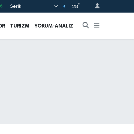
°
Serik
06
28
02
OR
TURİZM
YORUM-ANALİZ
.2
12
0
16