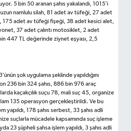
uyor. 5 bin 50 aranan şahıs yakalandı, 1015'i
uzun namlulu silah, 81 adet av tüfeği, 27 adet
, 175 adet av tüfeği fişeği, 38 adet kesici alet,
myonet, 37 adet çalıntı motosiklet, 2 adet
19 bin 447 TL değerinde ziynet eşyası, 2,5
.
3'ünün şok uygulama şeklinde yapıldığını
lyon 236 bin 324 şahıs, 886 bin 976 araç
larda kaçakçılık suçu 78, mali suç 45, organize
plam 135 operasyon gerçekleştirildi. Ve bu
 yapıldı, 178 şahıs serbest, 33 şahıs adli
anize suçlarla mücadele kapsamında suç işleme
da 23 şüpheli şahsa işlem yapıldı, 3 şahıs adli