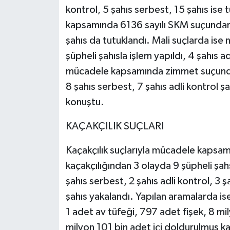
kontrol, 5 şahıs serbest, 15 şahıs ise
kapsamında 6136 sayılı SKM suçundan 1 
şahıs da tutuklandı. Mali suçlarda ise n
şüpheli şahısla işlem yapıldı, 4 şahıs ad
mücadele kapsamında zimmet suçundan 
8 şahıs serbest, 7 şahıs adli kontrol şa
konuştu.
KAÇAKÇILIK SUÇLARI
Kaçakçılık suçlarıyla mücadele kapsam
kaçakçılığından 3 olayda 9 şüpheli şah
şahıs serbest, 2 şahıs adli kontrol, 3 ş
şahıs yakalandı. Yapılan aramalarda is
1 adet av tüfeği, 797 adet fişek, 8 m
milyon 101 bin adet içi doldurulmuş k