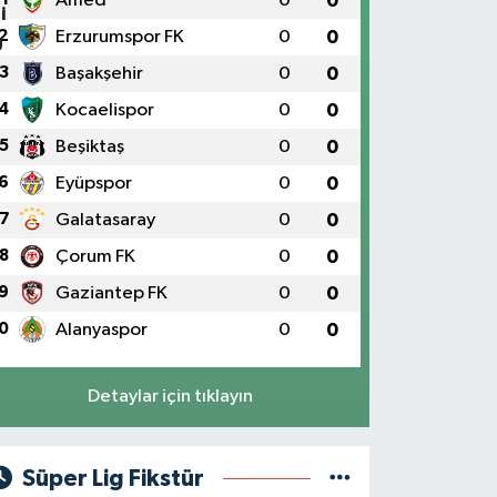
Amed
0
0
2
Erzurumspor FK
0
0
3
Başakşehir
0
0
4
Kocaelispor
0
0
5
Beşiktaş
0
0
6
Eyüpspor
0
0
7
Galatasaray
0
0
8
Çorum FK
0
0
9
Gaziantep FK
0
0
0
Alanyaspor
0
0
Detaylar için tıklayın
Süper Lig Fikstür