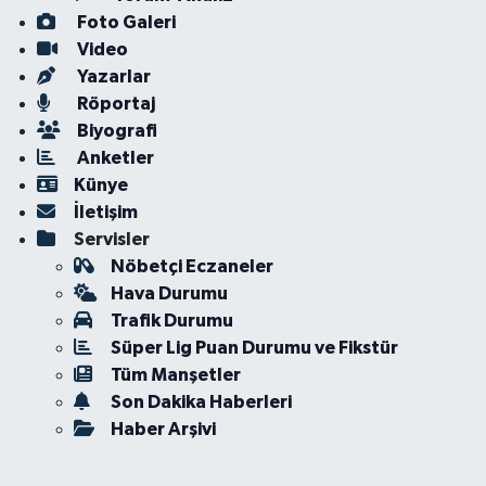
Foto Galeri
Video
Yazarlar
Röportaj
Biyografi
Anketler
Künye
İletişim
Servisler
Nöbetçi Eczaneler
Hava Durumu
Trafik Durumu
Süper Lig Puan Durumu ve Fikstür
Tüm Manşetler
Son Dakika Haberleri
Haber Arşivi