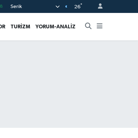
°
Serik
18
26
32
OR
TURİZM
YORUM-ANALİZ
38
03
14
87