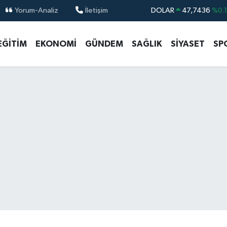
Yorum-Analiz
İletişim
DOLAR
47,7436
%0.
EURO
55,2510
%0.
EĞİTİM
EKONOMİ
GÜNDEM
SAĞLIK
SİYASET
SP
STERLİN
64,4811
%0.
GRAM ALTIN
6660.55
%0.
BİST100
13.779
%-
BITCOIN
64.960,21
%0.