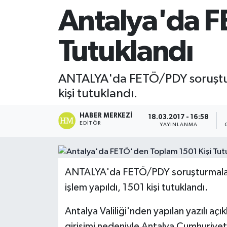
Antalya'da F
Tutuklandı
ANTALYA'da FETÖ/PDY soruşturm
kişi tutuklandı.
HABER MERKEZI
18.03.2017 - 16:58
EDITÖR
YAYINLANMA
ANTALYA'da FETÖ/PDY soruşturmaları 
işlem yapıldı, 1501 kişi tutuklandı.
Antalya Valiliği'nden yapılan yazılı
girişimi nedeniyle Antalya Cumhuriyet B