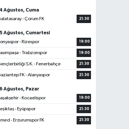
4 Ağustos, Cuma
alatasaray - Çorum FK
21:30
5 Ağustos, Cumartesi
onyaspor - Rizespor
19:00
asımpaşa - Trabzonspor
19:00
ençlerbirliği S.K. - Fenerbahçe
21:30
aziantep FK - Alanyaspor
21:30
6 Ağustos, Pazar
aşakşehir - Kocaelispor
19:00
eşiktaş - Eyüpspor
21:30
med - Erzurumspor FK
21:30