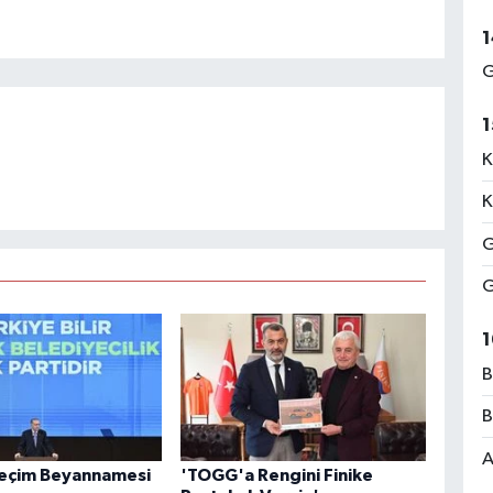
1
G
1
K
K
G
G
1
B
B
A
Seçim Beyannamesi
'TOGG'a Rengini Finike