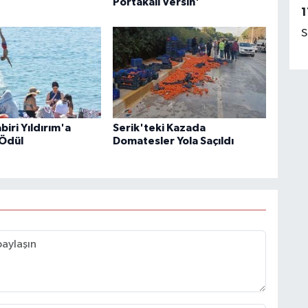
Portakalı Versin'
1
S
iri Yıldırım'a
Serik'teki Kazada
Ödül
Domatesler Yola Saçıldı