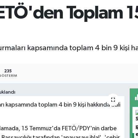
ETÖ'den Toplam 15
aları kapsamında toplam 4 bin 9 kişi hakk
235
GÖSTERIM
kapsamında toplam 4 bin 9 kişi hakkında adli
 açıklamada, 15 Temmuz'da FETÖ/PDY'nin darbe
aşsavcılığı tarafından 'anayasayı ihlal', 'cebir