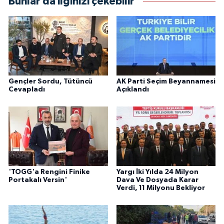
Bunlar da ilginizi çekebilir
Gençler Sordu, Tütüncü
AK Parti Seçim Beyannamesi
Cevapladı
Açıklandı
'TOGG'a Rengini Finike
Yargı İki Yılda 24 Milyon
Portakalı Versin'
Dava Ve Dosyada Karar
Verdi, 11 Milyonu Bekliyor