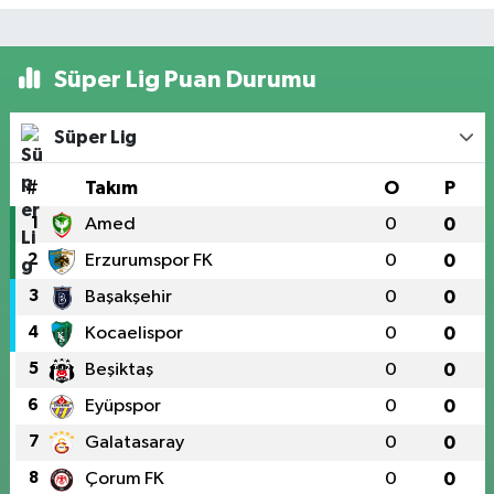
Süper Lig Puan Durumu
Süper Lig
#
Takım
O
P
1
Amed
0
0
2
Erzurumspor FK
0
0
3
Başakşehir
0
0
4
Kocaelispor
0
0
5
Beşiktaş
0
0
6
Eyüpspor
0
0
7
Galatasaray
0
0
8
Çorum FK
0
0