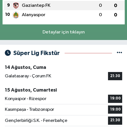
9
Gaziantep FK
0
0
10
Alanyaspor
0
0
Detaylar için tıklayın
Süper Lig Fikstür
14 Ağustos, Cuma
Galatasaray - Çorum FK
21:30
15 Ağustos, Cumartesi
Konyaspor - Rizespor
19:00
Kasımpaşa - Trabzonspor
19:00
Gençlerbirliği S.K. - Fenerbahçe
21:30