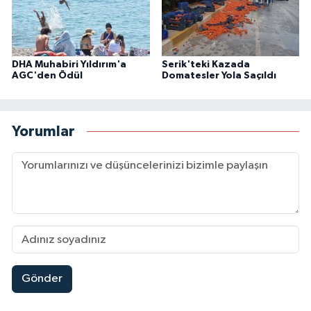
DHA Muhabiri Yıldırım'a
Serik'teki Kazada
AGC'den Ödül
Domatesler Yola Saçıldı
Yorumlar
Gönder