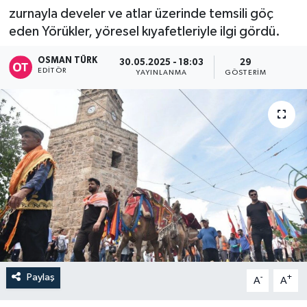
zurnayla develer ve atlar üzerinde temsili göç
eden Yörükler, yöresel kıyafetleriyle ilgi gördü.
OSMAN TÜRK
30.05.2025 - 18:03
29
EDITÖR
YAYINLANMA
GÖSTERIM
Paylaş
-
+
A
A