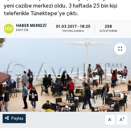
yeni cazibe merkezi oldu. 3 haftada 25 bin kişi
teleferikle Tünektepe'ye çıktı.
HABER MERKEZI
01.03.2017 - 18:25
258
EDITÖR
YAYINLANMA
GÖSTERIM
Paylaş
-
+
A
A