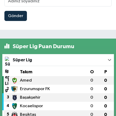
Gönder
Süper Lig Puan Durumu
Süper Lig
#
Takım
O
P
1
Amed
0
0
2
Erzurumspor FK
0
0
3
Başakşehir
0
0
4
Kocaelispor
0
0
5
Beşiktaş
0
0