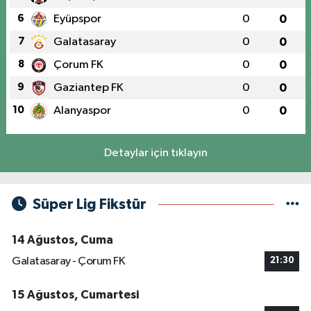
6
Eyüpspor
0
0
7
Galatasaray
0
0
8
Çorum FK
0
0
9
Gaziantep FK
0
0
10
Alanyaspor
0
0
Detaylar için tıklayın
Süper Lig Fikstür
14 Ağustos, Cuma
Galatasaray - Çorum FK
21:30
15 Ağustos, Cumartesi