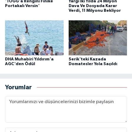
'TOGG'a Rengini Finike
Yargı İki Yılda 24 Milyon
Portakalı Versin'
Dava Ve Dosyada Karar
Verdi, 11 Milyonu Bekliyor
DHA Muhabiri Yıldırım'a
Serik'teki Kazada
AGC'den Ödül
Domatesler Yola Saçıldı
Yorumlar