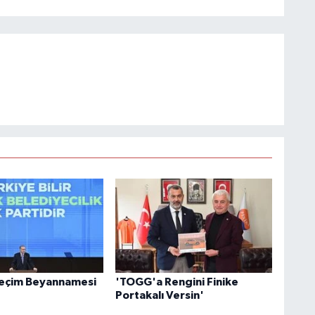
Seçim Beyannamesi
'TOGG'a Rengini Finike
Portakalı Versin'