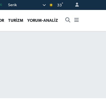
°
Serik
06
33
02
OR
TURİZM
YORUM-ANALİZ
.2
32
8
69