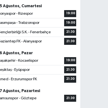
5 Ağustos, Cumartesi
onyaspor - Rizespor
19:00
asımpaşa - Trabzonspor
19:00
ençlerbirliği S.K. - Fenerbahçe
21:30
aziantep FK - Alanyaspor
21:30
6 Ağustos, Pazar
aşakşehir - Kocaelispor
19:00
eşiktaş - Eyüpspor
21:30
med - Erzurumspor FK
21:30
7 Ağustos, Pazartesi
amsunspor - Göztepe
21:30