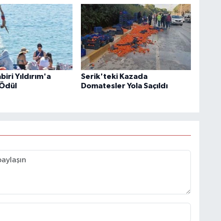
iri Yıldırım'a
Serik'teki Kazada
Ödül
Domatesler Yola Saçıldı