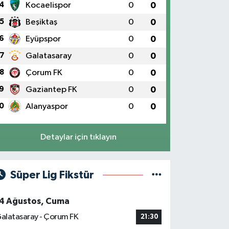
4
Kocaelispor
0
0
5
Beşiktaş
0
0
6
Eyüpspor
0
0
7
Galatasaray
0
0
8
Çorum FK
0
0
9
Gaziantep FK
0
0
0
Alanyaspor
0
0
Detaylar için tıklayın
Süper Lig Fikstür
4 Ağustos, Cuma
alatasaray - Çorum FK
21:30