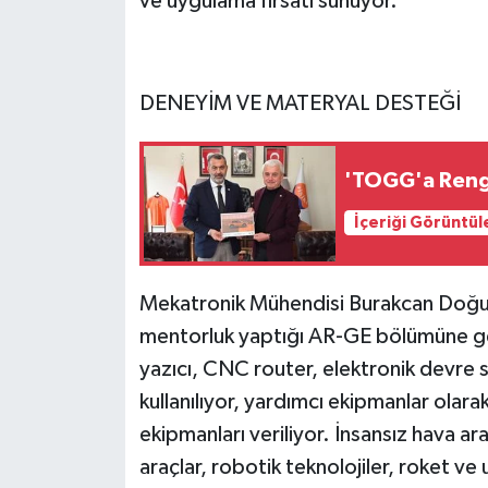
ve uygulama fırsatı sunuyor.
DENEYİM VE MATERYAL DESTEĞİ
'TOGG'a Rengin
İçeriği Görüntül
Mekatronik Mühendisi Burakcan Doğu 
mentorluk yaptığı AR-GE bölümüne gel
yazıcı, CNC router, elektronik devre 
kullanılıyor, yardımcı ekipmanlar olara
ekipmanları veriliyor. İnsansız hava ar
araçlar, robotik teknolojiler, roket ve 