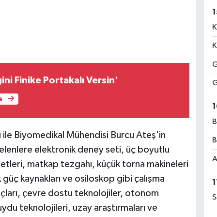
1
K
K
G
i Finike Portakalı Versin'
G
e
1
B
ile Biyomedikal Mühendisi Burcu Ateş'in
B
enlere elektronik deney seti, üç boyutlu
A
setleri, matkap tezgahı, küçük torna makineleri
k güç kaynakları ve osiloskop gibi çalışma
1
açları, çevre dostu teknolojiler, otonom
S
uydu teknolojileri, uzay araştırmaları ve