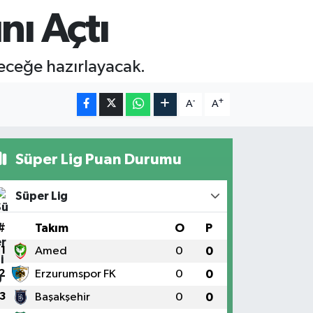
nı Açtı
eceğe hazırlayacak.
-
+
A
A
Süper Lig Puan Durumu
Süper Lig
#
Takım
O
P
1
Amed
0
0
2
Erzurumspor FK
0
0
3
Başakşehir
0
0