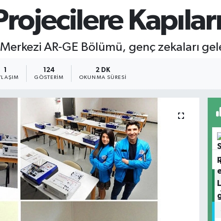
ojecilere Kapıları
m Merkezi AR-GE Bölümü, genç zekaları gel
1
124
2 DK
YLAŞIM
GÖSTERIM
OKUNMA SÜRESI