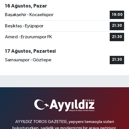
16 Ağustos, Pazar
Başakşehir - Kocaelispor
19:00
Beşiktaş - Eyüpspor
21:30
Amed - Erzurumspor FK
21:30
17 Ağustos, Pazartesi
Samsunspor - Göztepe
21:30
AYYILDIZ TOROS GAZETESİ, yepyeni temasıyla sizleri
buluştururken, sadelik ve modernizmi bir araya getiriyor.