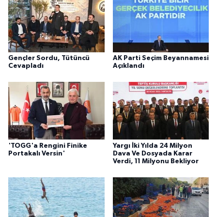
Gençler Sordu, Tütüncü
AK Parti Seçim Beyannamesi
Cevapladı
Açıklandı
'TOGG'a Rengini Finike
Yargı İki Yılda 24 Milyon
Portakalı Versin'
Dava Ve Dosyada Karar
Verdi, 11 Milyonu Bekliyor