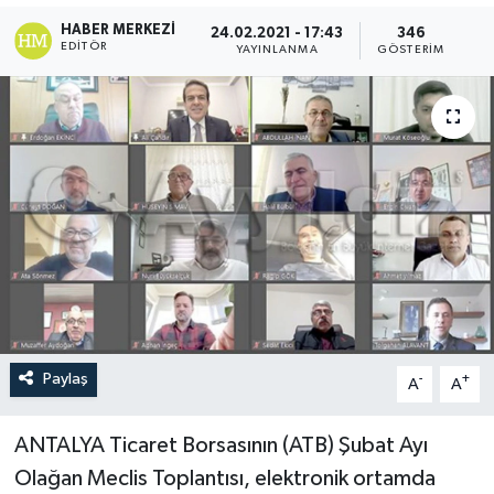
HABER MERKEZI
24.02.2021 - 17:43
346
EDITÖR
YAYINLANMA
GÖSTERIM
Paylaş
-
+
A
A
ANTALYA Ticaret Borsasının (ATB) Şubat Ayı
Olağan Meclis Toplantısı, elektronik ortamda