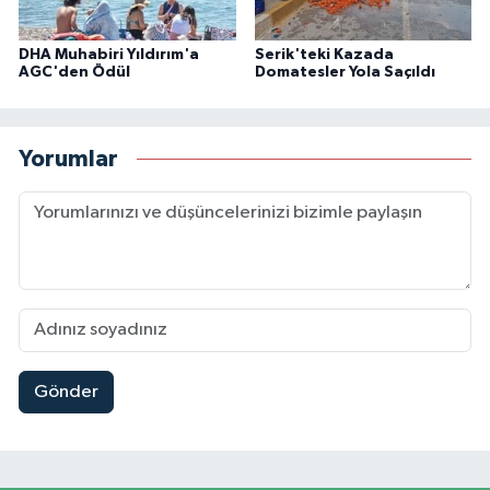
DHA Muhabiri Yıldırım'a
Serik'teki Kazada
AGC'den Ödül
Domatesler Yola Saçıldı
Yorumlar
Gönder