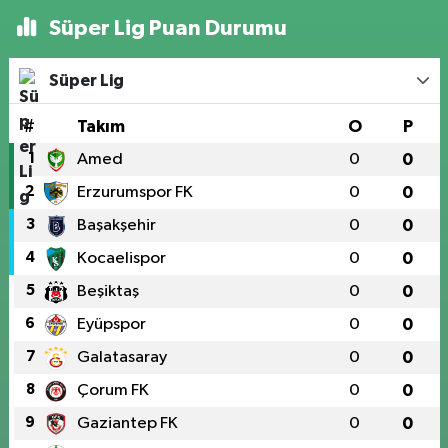
Süper Lig Puan Durumu
Süper Lig
#
Takım
O
P
1
Amed
0
0
2
Erzurumspor FK
0
0
3
Başakşehir
0
0
4
Kocaelispor
0
0
5
Beşiktaş
0
0
6
Eyüpspor
0
0
7
Galatasaray
0
0
8
Çorum FK
0
0
9
Gaziantep FK
0
0