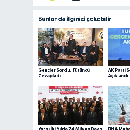
Bunlar da ilginizi çekebilir
Gençler Sordu, Tütüncü
AK Parti 
Cevapladı
Açıklandı
Yargı İki Yılda 24 Milyon Dava
DHA Muhab