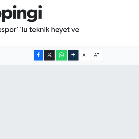
opingi
spor''lu teknik heyet ve
-
+
A
A