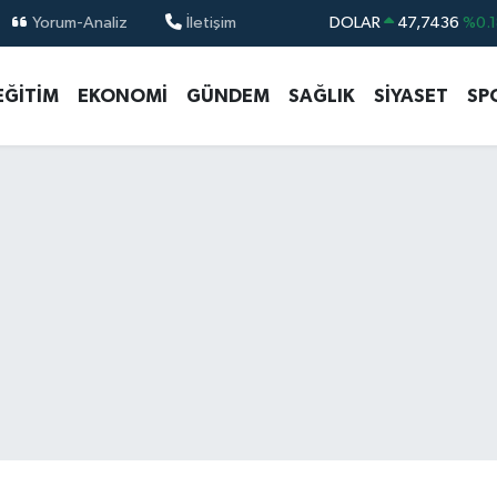
Yorum-Analiz
İletişim
DOLAR
47,7436
%0.1
EURO
55,2510
%0.3
EĞİTİM
EKONOMİ
GÜNDEM
SAĞLIK
SİYASET
SP
STERLİN
64,4811
%0.3
GRAM ALTIN
6648.99
%2.5
BİST100
13.773
%-1
BITCOIN
65.130,04
%1.