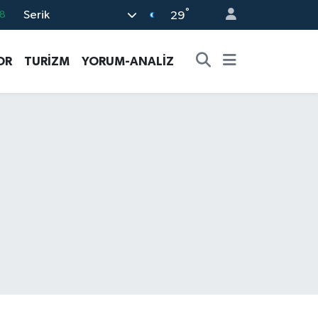
°
Serik
8
29
2
OR
TURİZM
YORUM-ANALİZ
8
9
9
2