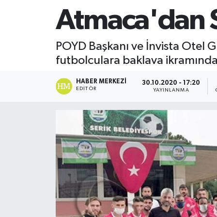
Atmaca'dan S
POYD Başkanı ve İnvista Otel G
futbolculara baklava ikramınd
HABER MERKEZI
30.10.2020 - 17:20
EDITÖR
YAYINLANMA