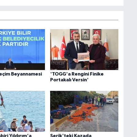
Seçim Beyannamesi
'TOGG'a Rengini Finike
Portakalı Versin'
iri Yıldırım'a
Serik'teki Kazada