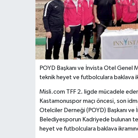
POYD Başkanı ve İnvista Otel Genel M
teknik heyet ve futbolculara baklava 
Misli.com TFF 2. ligde mücadele eden
Kastamonuspor maçı öncesi, son idman
Otelciler Derneği (POYD) Başkanı ve 
Belediyesporun Kadriyede bulunan te
heyet ve futbolculara baklava ikramı