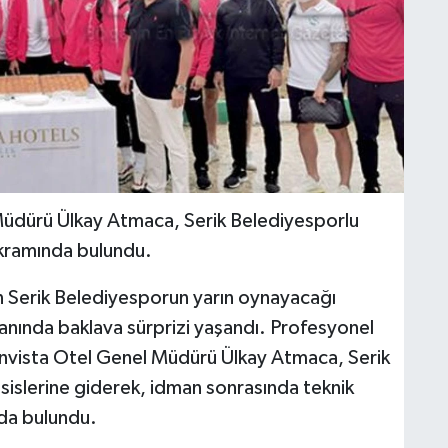
üdürü Ülkay Atmaca, Serik Belediyesporlu
ikramında bulundu.
 Serik Belediyesporun yarın oynayacağı
ında baklava sürprizi yaşandı. Profesyonel
İnvista Otel Genel Müdürü Ülkay Atmaca, Serik
sislerine giderek, idman sonrasında teknik
nda bulundu.