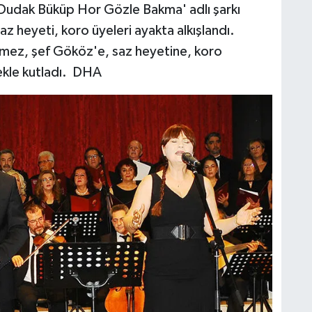
 Dudak Büküp Hor Gözle Bakma' adlı şarkı
z heyeti, koro üyeleri ayakta alkışlandı.
mez, şef Gököz'e, saz heyetine, koro
ekle kutladı.
DHA