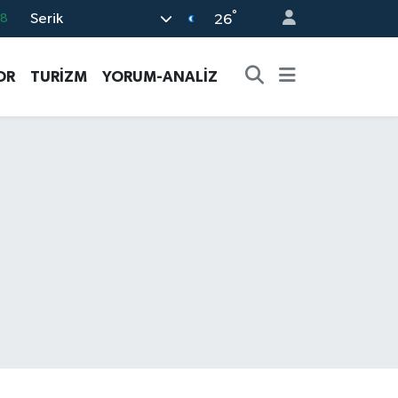
°
Serik
08
26
02
OR
TURİZM
YORUM-ANALİZ
16
4
11
32