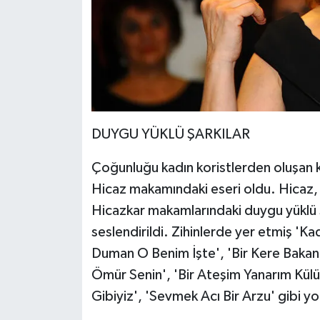
DUYGU YÜKLÜ ŞARKILAR
Çoğunluğu kadın koristlerden oluşan ko
Hicaz makamındaki eseri oldu. Hicaz, 
Hicazkar makamlarındaki duygu yüklü şa
seslendirildi. Zihinlerde yer etmiş 'K
Duman O Benim İşte', 'Bir Kere Bakanl
Ömür Senin', 'Bir Ateşim Yanarım Kü
Gibiyiz', 'Sevmek Acı Bir Arzu' gibi y