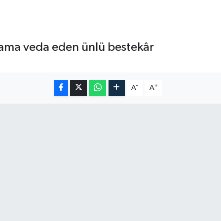
şama veda eden ünlü bestekâr
-
+
A
A