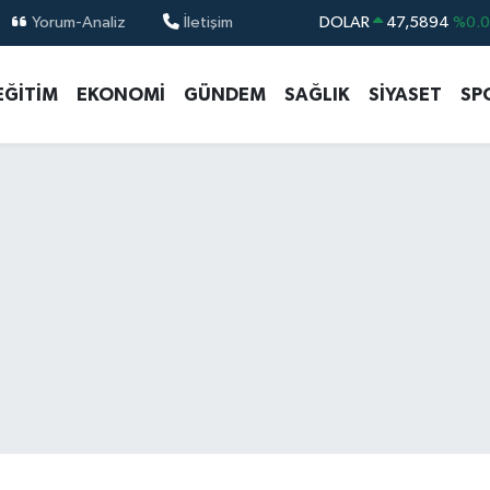
Yorum-Analiz
İletişim
DOLAR
47,5894
%0.
EURO
55,0398
%-0.
EĞİTİM
EKONOMİ
GÜNDEM
SAĞLIK
SİYASET
SP
STERLİN
64,1581
%0.
GRAM ALTIN
6508.83
%4.4
BİST100
13.703
%
BITCOIN
64.927,78
%1.