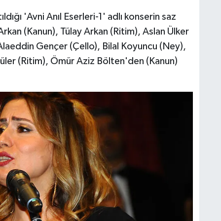
ldığı 'Avni Anıl Eserleri-1' adlı konserin saz
Arkan (Kanun), Tülay Arkan (Ritim), Aslan Ülker
laeddin Gençer (Çello), Bilal Koyuncu (Ney),
üler (Ritim), Ömür Aziz Bölten'den (Kanun)