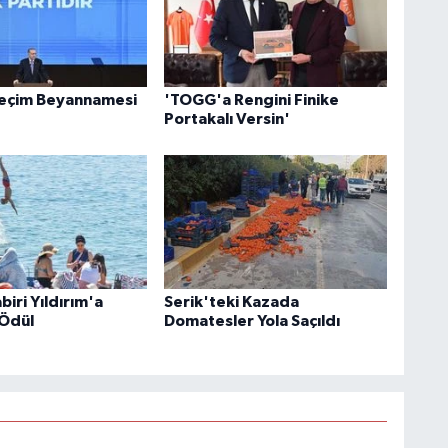
Seçim Beyannamesi
'TOGG'a Rengini Finike
Portakalı Versin'
iri Yıldırım'a
Serik'teki Kazada
Ödül
Domatesler Yola Saçıldı