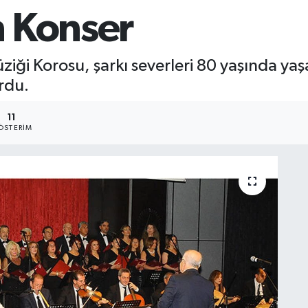
 Konser
iği Korosu, şarkı severleri 80 yaşında ya
urdu.
11
ÖSTERIM