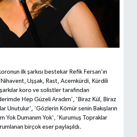
ronun ilk şarkısı bestekar Refik Fersan'ın
Nihavent, Uşşak, Rast, Acemkürdi, Kürdili
rkılar koro ve solistler tarafından
aderimde Hep Güzeli Aradım', 'Biraz Kül, Biraz
ar Unutulur', 'Gözlerin Kömür senin Bakışların
lüm Yok Dumanım Yok', 'Kurumuş Topraklar
orumlanan birçok eser paylaşıldı.