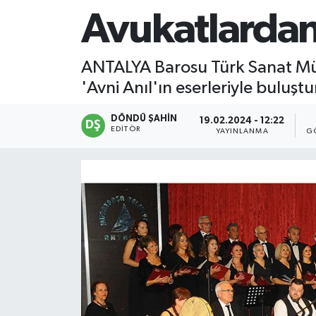
Avukatlardan
ANTALYA Barosu Türk Sanat Müz
'Avni Anıl'ın eserleriyle buluşt
DÖNDÜ ŞAHİN
19.02.2024 - 12:22
EDITÖR
YAYINLANMA
G