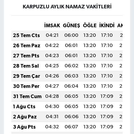
KARPUZLU AYLIK NAMAZ VAKITLERI
İMSAK
GÜNEŞ
ÖĞLE
İKINDI
AKŞA
25 Tem Cts
04:21
06:00
13:20
17:10
20:31
26 Tem Paz
04:22
06:01
13:20
17:10
20:30
27 Tem Pts
04:23
06:01
13:20
17:10
20:29
28 Tem Sal
04:25
06:02
13:20
17:10
20:28
29 Tem Çar
04:26
06:03
13:20
17:10
20:28
30 Tem Per
04:27
06:04
13:20
17:10
20:27
31 Tem Cum
04:28
06:05
13:20
17:09
20:26
1 Ağu Cts
04:30
06:05
13:20
17:09
20:25
2 Ağu Paz
04:31
06:06
13:20
17:09
20:24
3 Ağu Pts
04:32
06:07
13:20
17:09
20:23