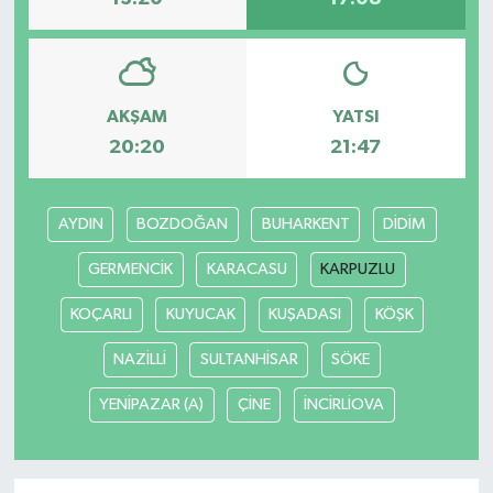
AKŞAM
YATSI
20:20
21:47
AYDIN
BOZDOĞAN
BUHARKENT
DİDİM
GERMENCİK
KARACASU
KARPUZLU
KOÇARLI
KUYUCAK
KUŞADASI
KÖŞK
NAZİLLİ
SULTANHİSAR
SÖKE
YENİPAZAR (A)
ÇİNE
İNCİRLİOVA