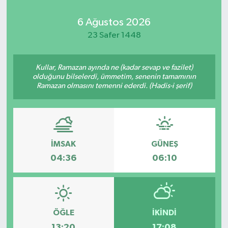
6 Ağustos 2026
23 Safer 1448
Kullar, Ramazan ayında ne (kadar sevap ve fazilet)
olduğunu bilselerdi, ümmetim, senenin tamamının
Ramazan olmasını temenni ederdi. (Hadis-i şerif)
İMSAK
GÜNEŞ
04:36
06:10
ÖĞLE
İKINDI
13:20
17:08