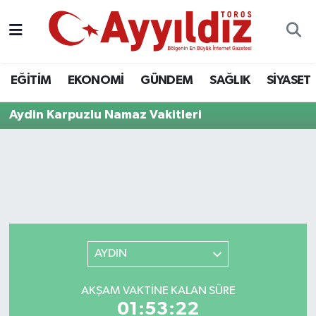
EĞİTİM
EKONOMİ
GÜNDEM
SAĞLIK
SİYASET
Aydin Karpuzlu Namaz Vakitleri
AYDIN
AKŞAM VAKTINE KALAN SÜRE
01:53:22