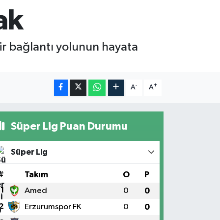
ak
ir bağlantı yolunun hayata
-
+
A
A
Süper Lig Puan Durumu
Süper Lig
#
Takım
O
P
1
Amed
0
0
2
Erzurumspor FK
0
0