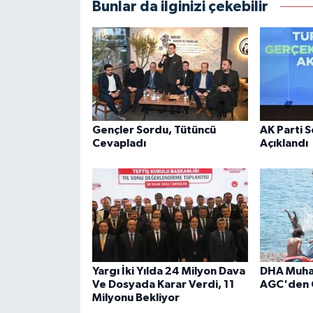
Bunlar da ilginizi çekebilir
Gençler Sordu, Tütüncü
AK Parti 
Cevapladı
Açıklandı
Yargı İki Yılda 24 Milyon Dava
DHA Muhab
Ve Dosyada Karar Verdi, 11
AGC'den 
Milyonu Bekliyor