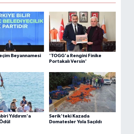
Seçim Beyannamesi
'TOGG'a Rengini Finike
Portakalı Versin'
iri Yıldırım'a
Serik'teki Kazada
Ödül
Domatesler Yola Saçıldı