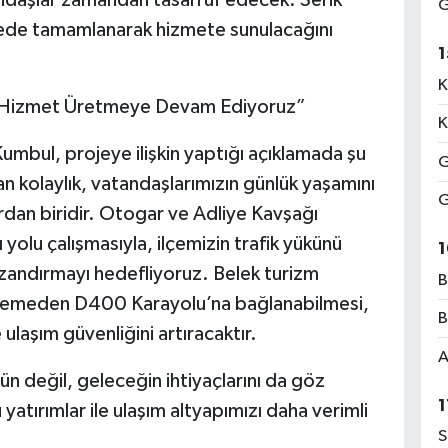
G
sürede tamamlanarak hizmete sunulacağını
1
K
e Hizmet Üretmeye Devam Ediyoruz”
K
umbul, projeye ilişkin yaptığı açıklamada şu
G
n kolaylık, vatandaşlarımızın günlük yaşamını
G
dan biridir. Otogar ve Adliye Kavşağı
yolu çalışmasıyla, ilçemizin trafik yükünü
1
zandırmayı hedefliyoruz. Belek turizm
B
eklemeden D400 Karayolu’na bağlanabilmesi,
B
 ulaşım güvenliğini artıracaktır.
A
ün değil, geleceğin ihtiyaçlarını da göz
1
atırımlar ile ulaşım altyapımızı daha verimli
S