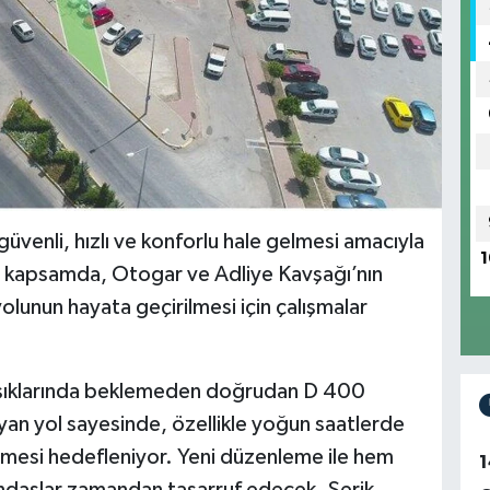
güvenli, hızlı ve konforlu hale gelmesi amacıyla
1
Bu kapsamda, Otogar ve Adliye Kavşağı’nın
lunun hayata geçirilmesi için çalışmalar
k ışıklarında beklemeden doğrudan D 400
an yol sayesinde, özellikle yoğun saatlerde
çilmesi hedefleniyor. Yeni düzenleme ile hem
1
andaşlar zamandan tasarruf edecek. Serik