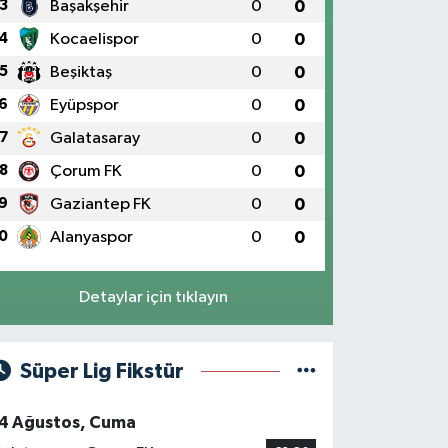
3
Başakşehir
0
0
4
Kocaelispor
0
0
5
Beşiktaş
0
0
6
Eyüpspor
0
0
7
Galatasaray
0
0
8
Çorum FK
0
0
9
Gaziantep FK
0
0
0
Alanyaspor
0
0
Detaylar için tıklayın
Süper Lig Fikstür
4 Ağustos, Cuma