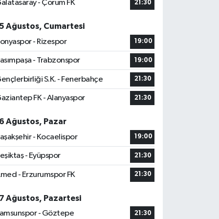
alatasaray - Çorum FK
21:30
5 Ağustos, Cumartesi
onyaspor - Rizespor
19:00
asımpaşa - Trabzonspor
19:00
ençlerbirliği S.K. - Fenerbahçe
21:30
aziantep FK - Alanyaspor
21:30
6 Ağustos, Pazar
aşakşehir - Kocaelispor
19:00
eşiktaş - Eyüpspor
21:30
med - Erzurumspor FK
21:30
7 Ağustos, Pazartesi
amsunspor - Göztepe
21:30