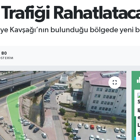
 Trafiği Rahatlatac
liye Kavşağı’nın bulunduğu bölgede yeni b
.
80
STERIM