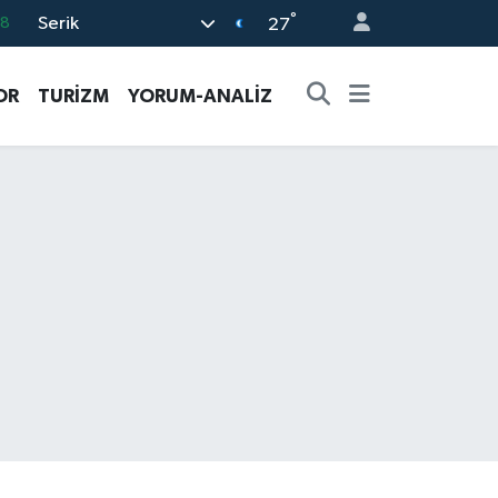
°
Serik
18
27
32
OR
TURİZM
YORUM-ANALİZ
38
03
14
87