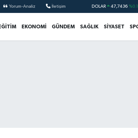
Yorum-Analiz
İletişim
DOLAR
47,7436
%0.
EURO
55,2510
%0.
EĞİTİM
EKONOMİ
GÜNDEM
SAĞLIK
SİYASET
SP
STERLİN
64,4811
%0.
GRAM ALTIN
6660.55
%0.
BİST100
13.779
%-
BITCOIN
64.960,21
%0.