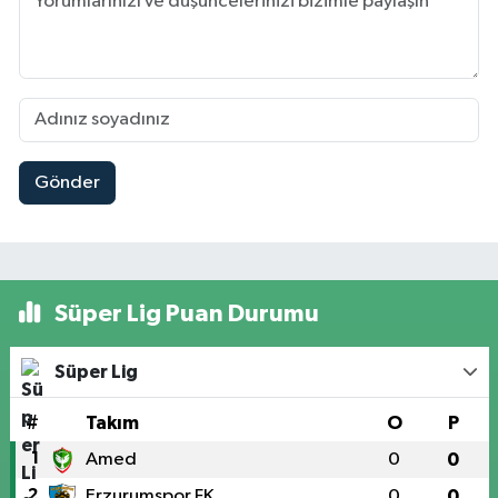
Gönder
Süper Lig Puan Durumu
Süper Lig
#
Takım
O
P
1
Amed
0
0
2
Erzurumspor FK
0
0