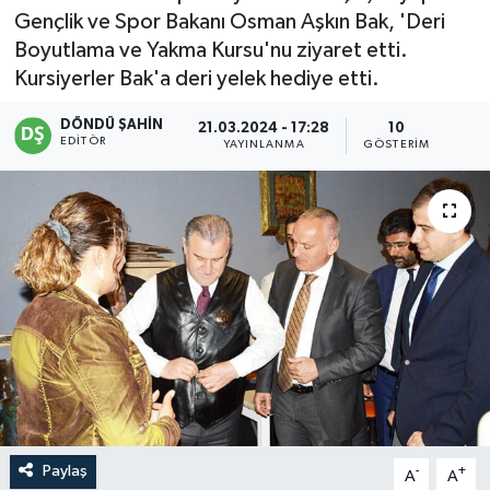
Gençlik ve Spor Bakanı Osman Aşkın Bak, 'Deri
Boyutlama ve Yakma Kursu'nu ziyaret etti.
Kursiyerler Bak'a deri yelek hediye etti.
DÖNDÜ ŞAHİN
21.03.2024 - 17:28
10
EDITÖR
YAYINLANMA
GÖSTERIM
Paylaş
-
+
A
A