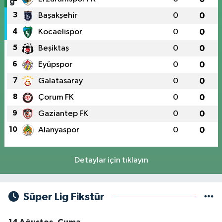
3
Başakşehir
0
0
4
Kocaelispor
0
0
5
Beşiktaş
0
0
6
Eyüpspor
0
0
7
Galatasaray
0
0
8
Çorum FK
0
0
9
Gaziantep FK
0
0
10
Alanyaspor
0
0
Detaylar için tıklayın
Süper Lig Fikstür