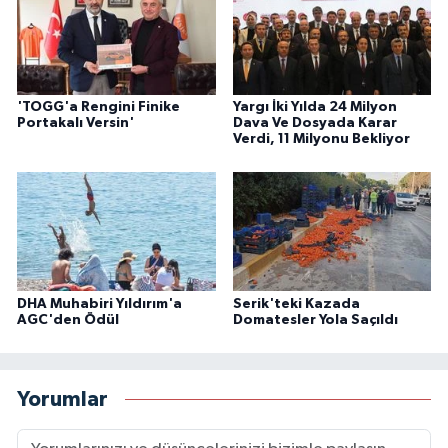
'TOGG'a Rengini Finike
Yargı İki Yılda 24 Milyon
Portakalı Versin'
Dava Ve Dosyada Karar
Verdi, 11 Milyonu Bekliyor
DHA Muhabiri Yıldırım'a
Serik'teki Kazada
AGC'den Ödül
Domatesler Yola Saçıldı
Yorumlar