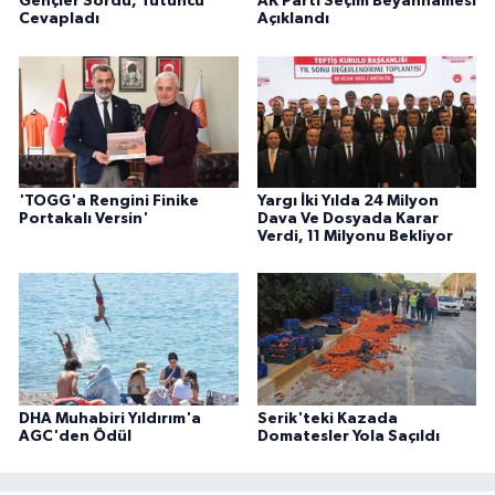
Gençler Sordu, Tütüncü
AK Parti Seçim Beyannamesi
Cevapladı
Açıklandı
'TOGG'a Rengini Finike
Yargı İki Yılda 24 Milyon
Portakalı Versin'
Dava Ve Dosyada Karar
Verdi, 11 Milyonu Bekliyor
DHA Muhabiri Yıldırım'a
Serik'teki Kazada
AGC'den Ödül
Domatesler Yola Saçıldı