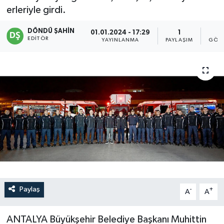
erleriyle girdi.
DÖNDÜ ŞAHİN
01.01.2024 - 17:29
1
1
EDITÖR
YAYINLANMA
PAYLAŞIM
GÖST
Paylaş
-
+
A
A
ANTALYA Büyükşehir Belediye Başkanı Muhittin