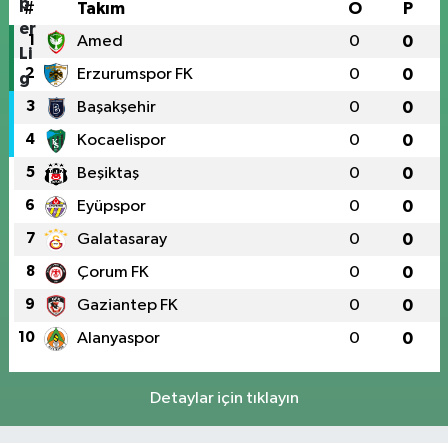
#
Takım
O
P
1
Amed
0
0
2
Erzurumspor FK
0
0
3
Başakşehir
0
0
4
Kocaelispor
0
0
5
Beşiktaş
0
0
6
Eyüpspor
0
0
7
Galatasaray
0
0
8
Çorum FK
0
0
9
Gaziantep FK
0
0
10
Alanyaspor
0
0
Detaylar için tıklayın