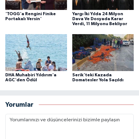
'TOGG'a Rengini Finike
Yargı İki Yılda 24 Milyon
Portakalı Versin'
Dava Ve Dosyada Karar
Verdi, 11 Milyonu Bekliyor
DHA Muhabiri Yıldırım'a
Serik'teki Kazada
AGC'den Ödül
Domatesler Yola Saçıldı
Yorumlar