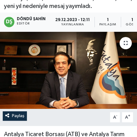
yeni yıl nedeniyle mesaj yayımladı.
DÖNDÜ ŞAHİN
29.12.2023 - 12:11
1
15
EDITÖR
YAYINLANMA
PAYLAŞIM
GÖST
Paylaş
-
+
A
A
Antalya Ticaret Borsası (ATB) ve Antalya Tarım