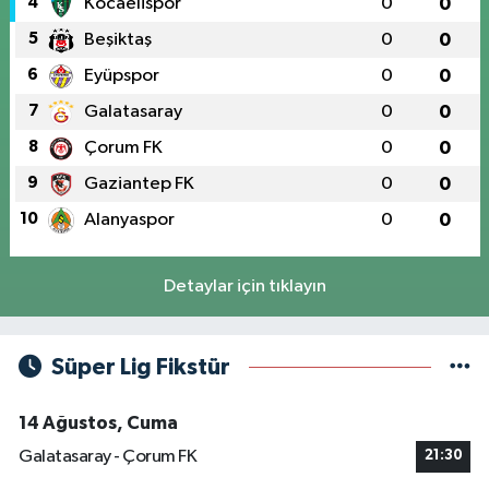
4
Kocaelispor
0
0
5
Beşiktaş
0
0
6
Eyüpspor
0
0
7
Galatasaray
0
0
8
Çorum FK
0
0
9
Gaziantep FK
0
0
10
Alanyaspor
0
0
Detaylar için tıklayın
Süper Lig Fikstür
14 Ağustos, Cuma
Galatasaray - Çorum FK
21:30