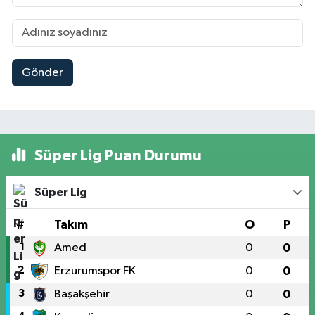
Gönder
Süper Lig Puan Durumu
Süper Lig
#
Takım
O
P
1
Amed
0
0
2
Erzurumspor FK
0
0
3
Başakşehir
0
0