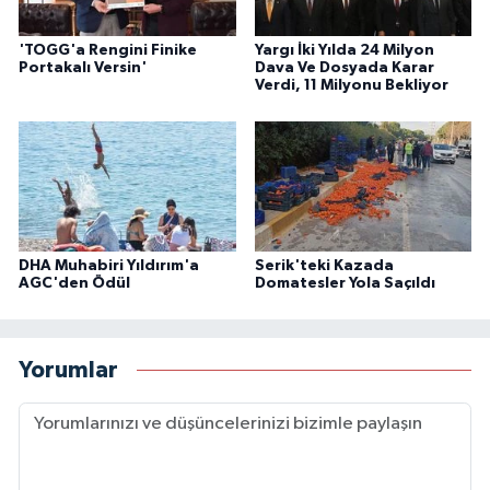
'TOGG'a Rengini Finike
Yargı İki Yılda 24 Milyon
Portakalı Versin'
Dava Ve Dosyada Karar
Verdi, 11 Milyonu Bekliyor
DHA Muhabiri Yıldırım'a
Serik'teki Kazada
AGC'den Ödül
Domatesler Yola Saçıldı
Yorumlar