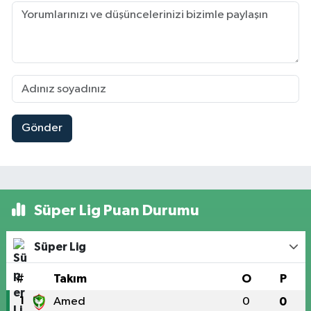
Gönder
Süper Lig Puan Durumu
Süper Lig
#
Takım
O
P
1
Amed
0
0