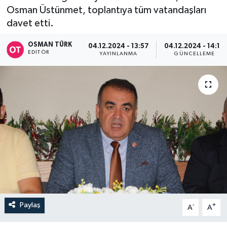
Osman Üstünmet, toplantıya tüm vatandaşları
davet etti.
OSMAN TÜRK
04.12.2024 - 13:57
04.12.2024 - 14:10
EDITÖR
YAYINLANMA
GÜNCELLEME
Paylaş
-
+
A
A