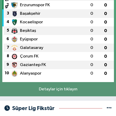
2
Erzurumspor FK
0
0
3
Başakşehir
0
0
4
Kocaelispor
0
0
5
Beşiktaş
0
0
6
Eyüpspor
0
0
7
Galatasaray
0
0
8
Çorum FK
0
0
9
Gaziantep FK
0
0
10
Alanyaspor
0
0
Detaylar için tıklayın
Süper Lig Fikstür