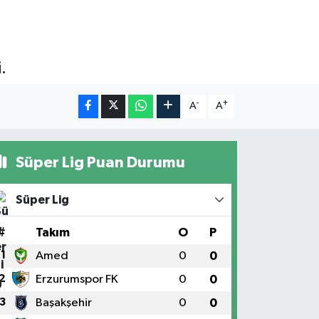
.
-
+
A
A
Süper Lig Puan Durumu
Süper Lig
#
Takım
O
P
1
Amed
0
0
2
Erzurumspor FK
0
0
3
Başakşehir
0
0