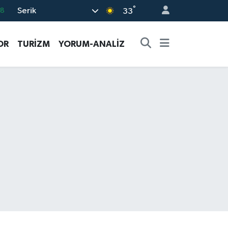
°
Serik
18
33
32
OR
TURİZM
YORUM-ANALİZ
38
03
14
11