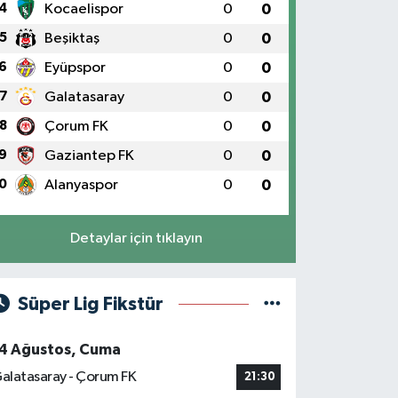
4
Kocaelispor
0
0
5
Beşiktaş
0
0
6
Eyüpspor
0
0
7
Galatasaray
0
0
8
Çorum FK
0
0
9
Gaziantep FK
0
0
0
Alanyaspor
0
0
Detaylar için tıklayın
Süper Lig Fikstür
4 Ağustos, Cuma
alatasaray - Çorum FK
21:30