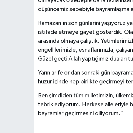
olmayacak o sebeple daha fazla insanı
düşüncemiz sebebiyle bayramlaşmala
Ramazan'ın son günlerini yaşıyoruz ya
istifade etmeye gayet gösterdik. Olab
arasında olmaya çalıştık. Yetimlerimizle
engellilerimizle, esnaflarımızla, çalış
Güzel geçti Allah yaptığımız duaları t
Yarın arife ondan sonraki gün bayram
huzur içinde hep birlikte geçirmeyi t
Ben şimdiden tüm milletimizin, ülkemiz
tebrik ediyorum. Herkese aileleriyle bir
bayramlar geçirmesini diliyorum.”