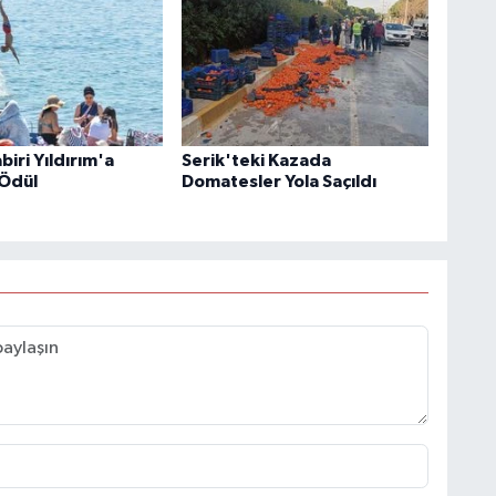
iri Yıldırım'a
Serik'teki Kazada
Ödül
Domatesler Yola Saçıldı