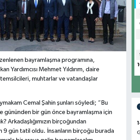
üzenlenen bayramlaşma programına,
1
an Yardımcısı Mehmet Yıldırım, daire
 temsilcileri, muhtarlar ve vatandaşlar
makam Cemal Şahin şunları söyledi; “Bu
efe gününden bir gün önce bayramlaşma için
ık? Arkadaşlığımızın birçoğundan
1
9 gün tatil oldu. İnsanların birçoğu burada
G