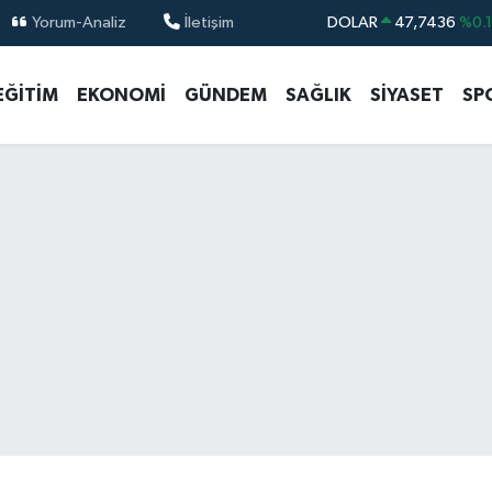
Yorum-Analiz
İletişim
DOLAR
47,7436
%0.
EURO
55,2510
%0.
EĞİTİM
EKONOMİ
GÜNDEM
SAĞLIK
SİYASET
SP
STERLİN
64,4811
%0.
GRAM ALTIN
6660.55
%0.
BİST100
13.779
%-
BITCOIN
64.959,79
%1.