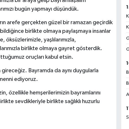
mızla bir araya gelip bayramlaşalım
1
rımızı bugün yapmayı düşündük.
K
rın arefe gerçekten güzel bir ramazan geçirdik
K
ildiğince birlikte olmaya paylaşmaya insanlar
G
, öksüzlerimizle, yaşlılarımızla,
anlarımızla birlikte olmaya gayret gösterdik.
G
uttuğumuz oruçları kabul etsin.
1
a gireceğiz. Bayramda da aynı duygularla
B
emenni ediyoruz.
B
in, özellikle hemşerilerimizin bayramlarını
A
likte sevdikleriyle birlikte sağlıklı huzurlu
1
S