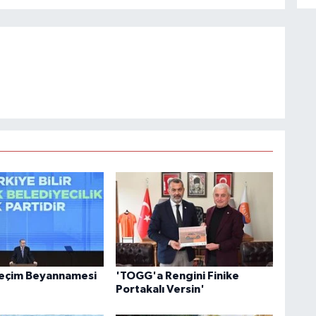
Seçim Beyannamesi
'TOGG'a Rengini Finike
Portakalı Versin'