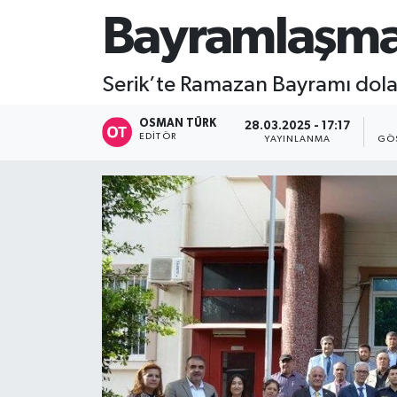
Bayramlaşma 
Serik’te Ramazan Bayramı dola
OSMAN TÜRK
28.03.2025 - 17:17
EDITÖR
YAYINLANMA
GÖ