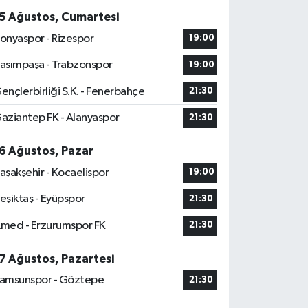
5 Ağustos, Cumartesi
onyaspor - Rizespor
19:00
asımpaşa - Trabzonspor
19:00
ençlerbirliği S.K. - Fenerbahçe
21:30
aziantep FK - Alanyaspor
21:30
6 Ağustos, Pazar
aşakşehir - Kocaelispor
19:00
eşiktaş - Eyüpspor
21:30
med - Erzurumspor FK
21:30
7 Ağustos, Pazartesi
amsunspor - Göztepe
21:30