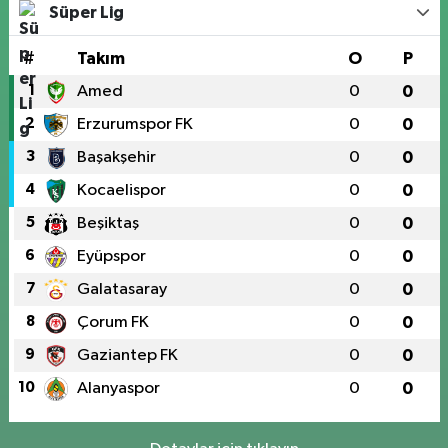
Süper Lig
#
Takım
O
P
1
Amed
0
0
2
Erzurumspor FK
0
0
3
Başakşehir
0
0
4
Kocaelispor
0
0
5
Beşiktaş
0
0
6
Eyüpspor
0
0
7
Galatasaray
0
0
8
Çorum FK
0
0
9
Gaziantep FK
0
0
10
Alanyaspor
0
0