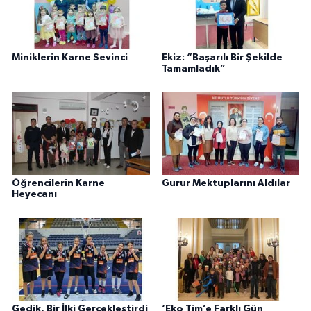
Miniklerin Karne Sevinci
Ekiz: “Başarılı Bir Şekilde
Tamamladık”
Öğrencilerin Karne
Gurur Mektuplarını Aldılar
Heyecanı
Gedik, Bir İlki Gerçekleştirdi
‘Eko Tim’e Farklı Gün