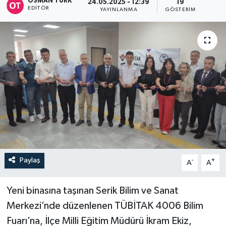
OSMAN TÜRK
24.05.2025 - 12:39
19
EDITÖR
YAYINLANMA
GÖSTERIM
Paylaş
-
+
A
A
Yeni binasına taşınan Serik Bilim ve Sanat
Merkezi’nde düzenlenen TÜBİTAK 4006 Bilim
Fuarı’na, İlçe Milli Eğitim Müdürü İkram Ekiz,