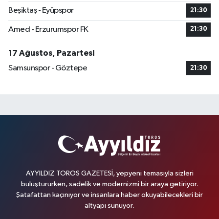
Beşiktaş - Eyüpspor
21:30
Amed - Erzurumspor FK
21:30
17 Ağustos, Pazartesi
Samsunspor - Göztepe
21:30
AYYILDIZ TOROS GAZETESİ, yepyeni temasıyla sizleri
buluştururken, sadelik ve modernizmi bir araya getiriyor.
Şatafattan kaçınıyor ve insanlara haber okuyabilecekleri bir
altyapı sunuyor.