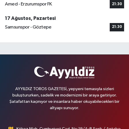
Amed - Erzurumspor FK
21:30
17 Ağustos, Pazartesi
Samsunspor - Göztepe
21:30
AYYILDIZ TOROS GAZETESİ, yepyeni temasıyla sizleri
buluştururken, sadelik ve modernizmi bir araya getiriyor.
Şatafattan kaçınıyor ve insanlara haber okuyabilecekleri bir
altyapı sunuyor.
Kökez Mah. Cumhuriyet Cad. No:19/A-B Serik / Antalya