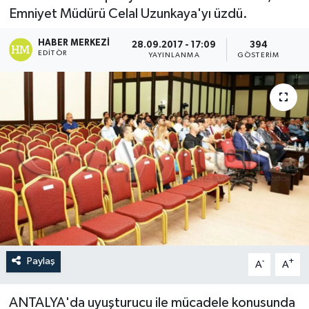
Emniyet Müdürü Celal Uzunkaya'yı üzdü.
HABER MERKEZI
28.09.2017 - 17:09
394
EDITÖR
YAYINLANMA
GÖSTERIM
Paylaş
-
+
A
A
ANTALYA'da uyuşturucu ile mücadele konusunda