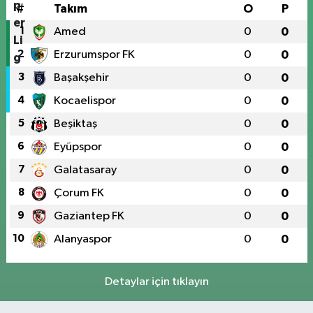
#
Takım
O
P
1
Amed
0
0
2
Erzurumspor FK
0
0
3
Başakşehir
0
0
4
Kocaelispor
0
0
5
Beşiktaş
0
0
6
Eyüpspor
0
0
7
Galatasaray
0
0
8
Çorum FK
0
0
9
Gaziantep FK
0
0
10
Alanyaspor
0
0
Detaylar için tıklayın