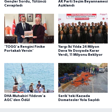
Gençler Sordu, Tütüncü
AK Parti Seçim Beyannamesi
Cevapladı
Açıklandı
'TOGG'a Rengini Finike
Yargı İki Yılda 24 Milyon
Portakalı Versin'
Dava Ve Dosyada Karar
Verdi, 11 Milyonu Bekliyor
DHA Muhabiri Yıldırım'a
Serik'teki Kazada
AGC'den Ödül
Domatesler Yola Saçıldı