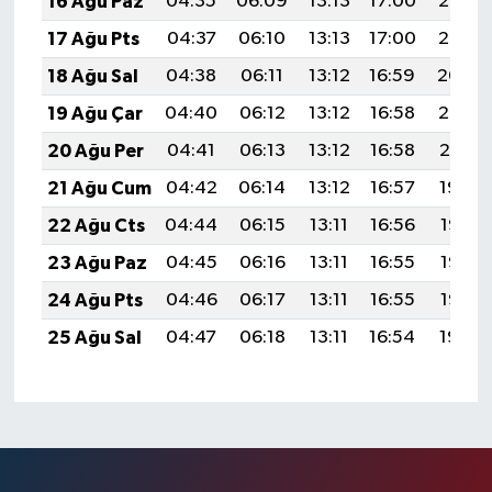
16 Ağu Paz
04:35
06:09
13:13
17:00
20:06
17 Ağu Pts
04:37
06:10
13:13
17:00
20:05
18 Ağu Sal
04:38
06:11
13:12
16:59
20:04
19 Ağu Çar
04:40
06:12
13:12
16:58
20:02
20 Ağu Per
04:41
06:13
13:12
16:58
20:01
21 Ağu Cum
04:42
06:14
13:12
16:57
19:59
22 Ağu Cts
04:44
06:15
13:11
16:56
19:58
23 Ağu Paz
04:45
06:16
13:11
16:55
19:57
24 Ağu Pts
04:46
06:17
13:11
16:55
19:55
25 Ağu Sal
04:47
06:18
13:11
16:54
19:54