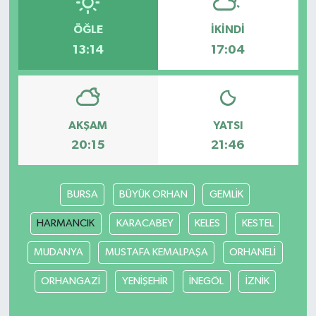
ÖĞLE
İKINDI
13:14
17:04
AKŞAM
YATSI
20:15
21:46
BURSA
BÜYÜK ORHAN
GEMLİK
HARMANCIK
KARACABEY
KELES
KESTEL
MUDANYA
MUSTAFA KEMALPAŞA
ORHANELİ
ORHANGAZİ
YENİŞEHİR
İNEGÖL
İZNİK