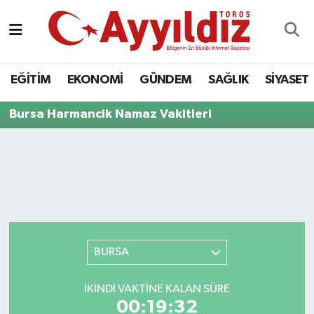
EĞİTİM
EKONOMİ
GÜNDEM
SAĞLIK
SİYASET
Bursa Harmancik Namaz Vakitleri
BURSA
İKINDI VAKTINE KALAN SÜRE
00:19:32