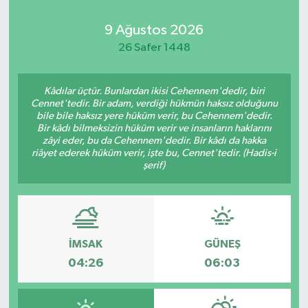
9 Ağustos 2026
26 Safer 1448
Kâdılar üçtür. Bunlardan ikisi Cehennem'dedir, biri
Cennet'tedir. Bir adam, verdiği hükmün haksız olduğunu
bile bile haksız yere hüküm verir, bu Cehennem'dedir.
Bir kâdı bilmeksizin hüküm verir ve insanların haklarını
zâyi eder, bu da Cehennem'dedir. Bir kâdı da hakka
riâyet ederek hüküm verir, işte bu, Cennet'tedir. (Hadis-i
şerif)
İMSAK
GÜNEŞ
04:26
06:03