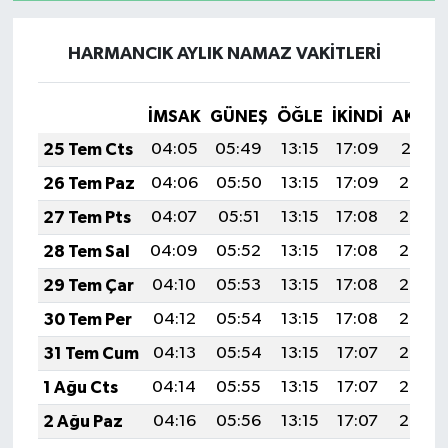
HARMANCIK AYLIK NAMAZ VAKITLERI
İMSAK
GÜNEŞ
ÖĞLE
İKINDI
AKŞA
25 Tem Cts
04:05
05:49
13:15
17:09
20:31
26 Tem Paz
04:06
05:50
13:15
17:09
20:30
27 Tem Pts
04:07
05:51
13:15
17:08
20:29
28 Tem Sal
04:09
05:52
13:15
17:08
20:28
29 Tem Çar
04:10
05:53
13:15
17:08
20:27
30 Tem Per
04:12
05:54
13:15
17:08
20:26
31 Tem Cum
04:13
05:54
13:15
17:07
20:25
1 Ağu Cts
04:14
05:55
13:15
17:07
20:24
2 Ağu Paz
04:16
05:56
13:15
17:07
20:23