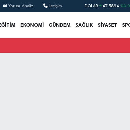
Yorum-Analiz
İletişim
DOLAR
47,5894
%0.
EURO
55,0398
%-0.
EĞİTİM
EKONOMİ
GÜNDEM
SAĞLIK
SİYASET
SP
STERLİN
64,1581
%0.
GRAM ALTIN
6508.83
%4.4
BİST100
13.703
%
BITCOIN
64.927,78
%1.