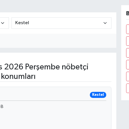
B
s 2026 Perşembe nöbetçi
 konumları
Kestel
-B