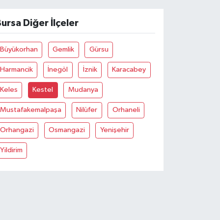
ursa Diğer İlçeler
Büyükorhan
Gemlik
Gürsu
Harmancik
İnegöl
İznik
Karacabey
Keles
Kestel
Mudanya
Mustafakemalpaşa
Nilüfer
Orhaneli
Orhangazi
Osmangazi
Yenişehir
Yildirim