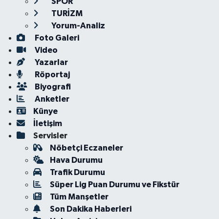
SPOR
TURİZM
Yorum-Analiz
Foto Galeri
Video
Yazarlar
Röportaj
Biyografi
Anketler
Künye
İletişim
Servisler
Nöbetçi Eczaneler
Hava Durumu
Trafik Durumu
Süper Lig Puan Durumu ve Fikstür
Tüm Manşetler
Son Dakika Haberleri