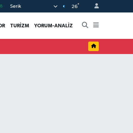
°
Serik
08
26
02
OR
TURİZM
YORUM-ANALİZ
16
4
11
32