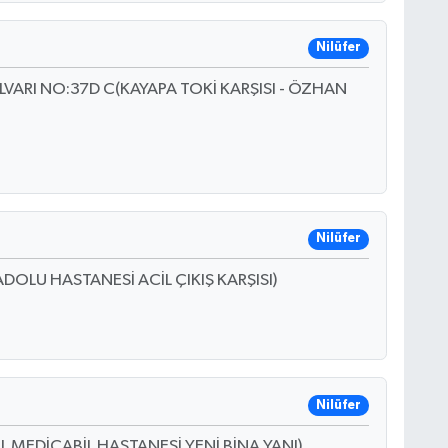
Nilüfer
VARI NO:37D C(KAYAPA TOKİ KARŞISI - ÖZHAN
Nilüfer
DOLU HASTANESİ ACİL ÇIKIŞ KARŞISI)
Nilüfer
L MEDİCABİL HASTANESİ YENİ BİNA YANI)