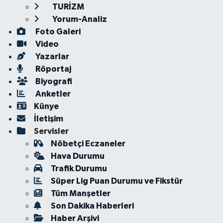
TURİZM
Yorum-Analiz
Foto Galeri
Video
Yazarlar
Röportaj
Biyografi
Anketler
Künye
İletişim
Servisler
Nöbetçi Eczaneler
Hava Durumu
Trafik Durumu
Süper Lig Puan Durumu ve Fikstür
Tüm Manşetler
Son Dakika Haberleri
Haber Arşivi