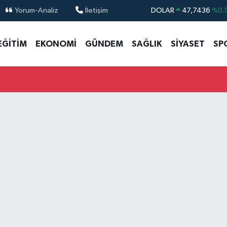
Yorum-Analiz
İletişim
DOLAR
47,7436
%0.
EURO
55,2510
%0.
EĞİTİM
EKONOMİ
GÜNDEM
SAĞLIK
SİYASET
SP
STERLİN
64,4811
%0.
GRAM ALTIN
6660.55
%0.
BİST100
13.779
%-
BITCOIN
64.959,79
%1.