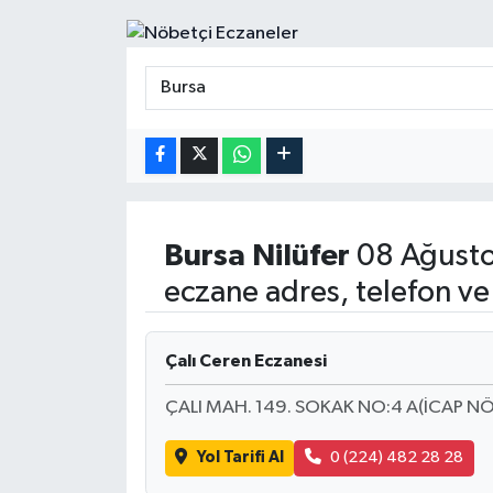
Bursa
Nilüfer
08 Ağusto
eczane adres, telefon ve
Çalı Ceren Eczanesi
ÇALI MAH. 149. SOKAK NO:4 A(İCAP NÖ
Yol Tarifi Al
0 (224) 482 28 28