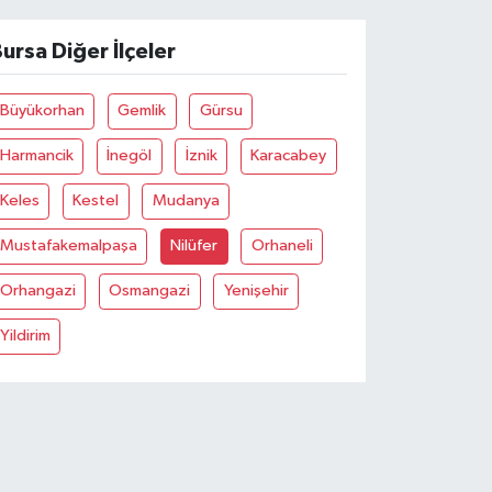
ursa Diğer İlçeler
Büyükorhan
Gemlik
Gürsu
Harmancik
İnegöl
İznik
Karacabey
Keles
Kestel
Mudanya
Mustafakemalpaşa
Nilüfer
Orhaneli
Orhangazi
Osmangazi
Yenişehir
Yildirim