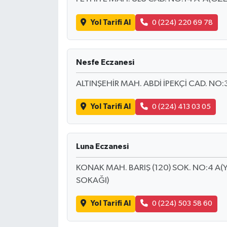
Yol Tarifi Al
0 (224) 220 69 78
Nesfe Eczanesi
ALTINŞEHİR MAH. ABDİ İPEKÇİ CAD. N
Yol Tarifi Al
0 (224) 413 03 05
Luna Eczanesi
KONAK MAH. BARIŞ (120) SOK. NO:4 A(
SOKAĞI)
Yol Tarifi Al
0 (224) 503 58 60