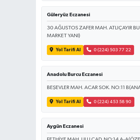
Güleryüz Eczanesi
30 AĞUSTOS ZAFER MAH. ATLIÇAYIR BUL
MARKET YANI)
Yol Tarifi Al
0 (224) 503 77 22
Anadolu Burcu Eczanesi
BEŞEVLER MAH. ACAR SOK. NO:11 B(ANA
Yol Tarifi Al
0 (224) 453 58 90
Aygün Eczanesi
FETHİYE MAH. ULU CAD. NO:14 A-A(ÖZE