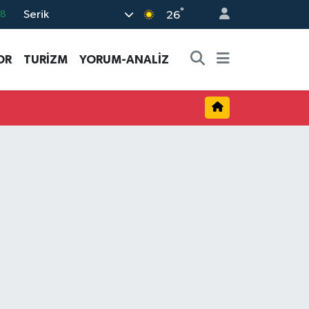
°
Serik
18
26
32
OR
TURİZM
YORUM-ANALİZ
38
03
14
11