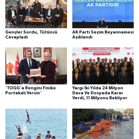
Gençler Sordu, Tütüncü
AK Parti Seçim Beyannamesi
Cevapladı
Açıklandı
'TOGG'a Rengini Finike
Yargı İki Yılda 24 Milyon
Portakalı Versin'
Dava Ve Dosyada Karar
Verdi, 11 Milyonu Bekliyor