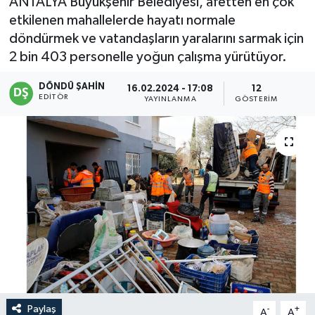
ANTALYA Büyükşehir Belediyesi, afetten en çok
etkilenen mahallelerde hayatı normale
döndürmek ve vatandaşların yaralarını sarmak için
2 bin 403 personelle yoğun çalışma yürütüyor.
DÖNDÜ ŞAHİN
16.02.2024 - 17:08
12
EDITÖR
YAYINLANMA
GÖSTERIM
Paylaş
-
+
A
A