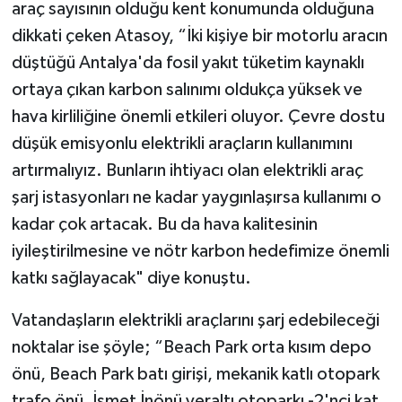
araç sayısının olduğu kent konumunda olduğuna
dikkati çeken Atasoy, “İki kişiye bir motorlu aracın
düştüğü Antalya'da fosil yakıt tüketim kaynaklı
ortaya çıkan karbon salınımı oldukça yüksek ve
hava kirliliğine önemli etkileri oluyor. Çevre dostu
düşük emisyonlu elektrikli araçların kullanımını
artırmalıyız. Bunların ihtiyacı olan elektrikli araç
şarj istasyonları ne kadar yaygınlaşırsa kullanımı o
kadar çok artacak. Bu da hava kalitesinin
iyileştirilmesine ve nötr karbon hedefimize önemli
katkı sağlayacak" diye konuştu.
Vatandaşların elektrikli araçlarını şarj edebileceği
noktalar ise şöyle; “Beach Park orta kısım depo
önü, Beach Park batı girişi, mekanik katlı otopark
trafo önü, İsmet İnönü yeraltı otoparkı -2'nci kat,