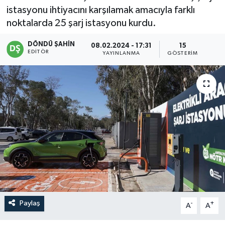
istasyonu ihtiyacını karşılamak amacıyla farklı
noktalarda 25 şarj istasyonu kurdu.
DÖNDÜ ŞAHİN
08.02.2024 - 17:31
15
EDITÖR
YAYINLANMA
GÖSTERIM
Paylaş
-
+
A
A