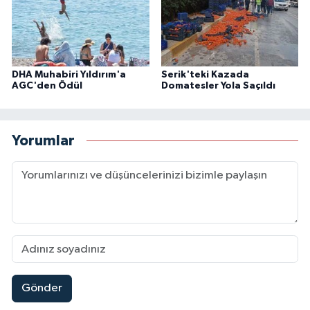
DHA Muhabiri Yıldırım'a
Serik'teki Kazada
AGC'den Ödül
Domatesler Yola Saçıldı
Yorumlar
Gönder