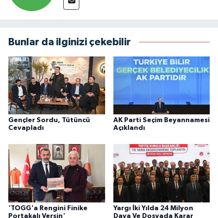
Bunlar da ilginizi çekebilir
Gençler Sordu, Tütüncü
AK Parti Seçim Beyannamesi
Cevapladı
Açıklandı
'TOGG'a Rengini Finike
Yargı İki Yılda 24 Milyon
Portakalı Versin'
Dava Ve Dosyada Karar