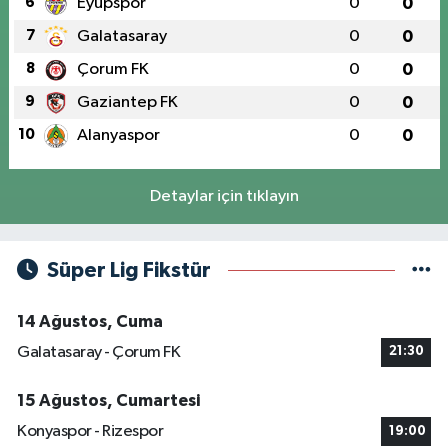
6
Eyüpspor
0
0
7
Galatasaray
0
0
8
Çorum FK
0
0
9
Gaziantep FK
0
0
10
Alanyaspor
0
0
Detaylar için tıklayın
Süper Lig Fikstür
14 Ağustos, Cuma
Galatasaray - Çorum FK
21:30
15 Ağustos, Cumartesi
Konyaspor - Rizespor
19:00