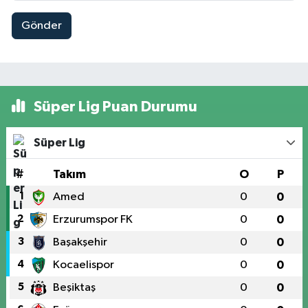
Gönder
Süper Lig Puan Durumu
Süper Lig
#
Takım
O
P
1
Amed
0
0
2
Erzurumspor FK
0
0
3
Başakşehir
0
0
4
Kocaelispor
0
0
5
Beşiktaş
0
0