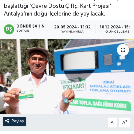
başlattığı 'Çevre Dostu Çiftçi Kart Projesi'
Antalya'nın doğu ilçelerine de yayılacak.
DÖNDÜ ŞAHİN
20.05.2024 - 13:32
18.12.2024 - 15:3
EDITÖR
YAYINLANMA
GÜNCELLEME
Paylaş
-
+
A
A