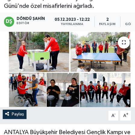
Günü'nde özel misafirlerini ağırladı.
DÖNDÜ ŞAHİN
05.12.2023 - 12:22
2
1
EDITÖR
YAYINLANMA
PAYLAŞIM
GÖST
Paylaş
-
+
A
A
ANTALYA Büyükşehir Belediyesi Gençlik Kampı ve