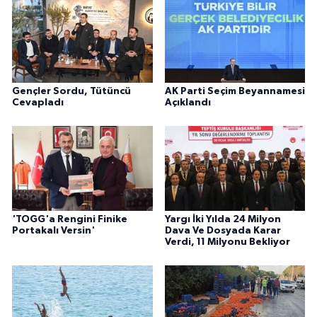
Gençler Sordu, Tütüncü
AK Parti Seçim Beyannamesi
Cevapladı
Açıklandı
'TOGG'a Rengini Finike
Yargı İki Yılda 24 Milyon
Portakalı Versin'
Dava Ve Dosyada Karar
Verdi, 11 Milyonu Bekliyor