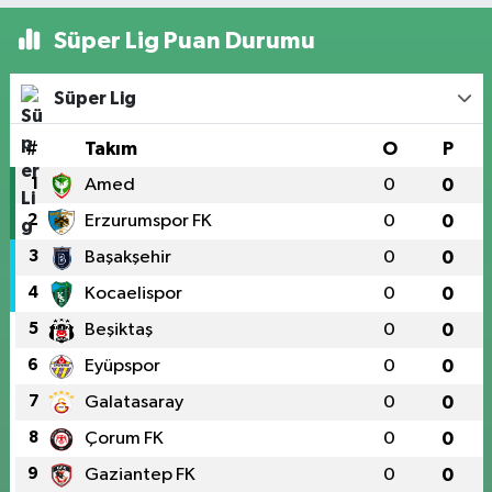
Süper Lig Puan Durumu
Süper Lig
#
Takım
O
P
1
Amed
0
0
2
Erzurumspor FK
0
0
3
Başakşehir
0
0
4
Kocaelispor
0
0
5
Beşiktaş
0
0
6
Eyüpspor
0
0
7
Galatasaray
0
0
8
Çorum FK
0
0
9
Gaziantep FK
0
0