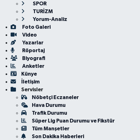
SPOR
TURİZM
Yorum-Analiz
Foto Galeri
Video
Yazarlar
Röportaj
Biyografi
Anketler
Künye
İletişim
Servisler
Nöbetçi Eczaneler
Hava Durumu
Trafik Durumu
Süper Lig Puan Durumu ve Fikstür
Tüm Manşetler
Son Dakika Haberleri