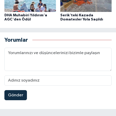
DHA Muhabiri Yıldırım'a
Serik'teki Kazada
AGC'den Ödül
Domatesler Yola Saçıldı
Yorumlar
Gönder