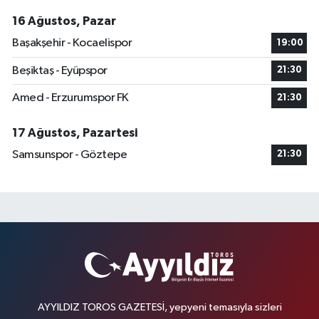
16 Ağustos, Pazar
Başakşehir - Kocaelispor
19:00
Beşiktaş - Eyüpspor
21:30
Amed - Erzurumspor FK
21:30
17 Ağustos, Pazartesi
Samsunspor - Göztepe
21:30
AYYILDIZ TOROS GAZETESİ, yepyeni temasıyla sizleri