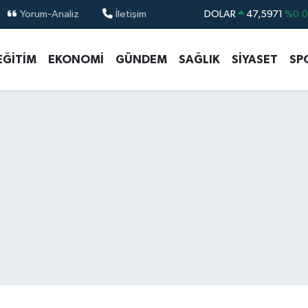
Yorum-Analiz
İletişim
DOLAR
47,5971
%0.
EURO
55,1336
%0.
EĞİTİM
EKONOMİ
GÜNDEM
SAĞLIK
SİYASET
SP
STERLİN
64,2534
%0.
GRAM ALTIN
6527.85
%0.5
BİST100
13.703
%
BITCOIN
64.475,47
%0.