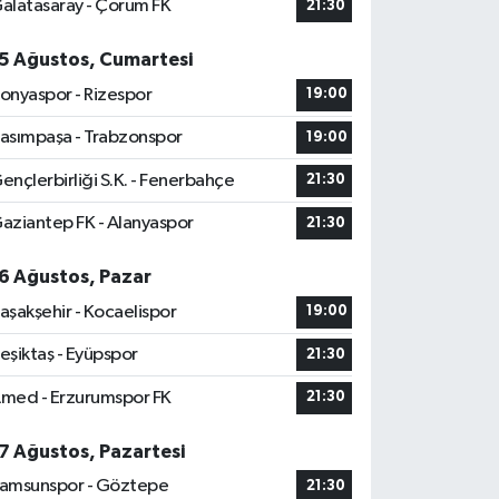
alatasaray - Çorum FK
21:30
5 Ağustos, Cumartesi
onyaspor - Rizespor
19:00
asımpaşa - Trabzonspor
19:00
ençlerbirliği S.K. - Fenerbahçe
21:30
aziantep FK - Alanyaspor
21:30
6 Ağustos, Pazar
aşakşehir - Kocaelispor
19:00
eşiktaş - Eyüpspor
21:30
med - Erzurumspor FK
21:30
7 Ağustos, Pazartesi
amsunspor - Göztepe
21:30