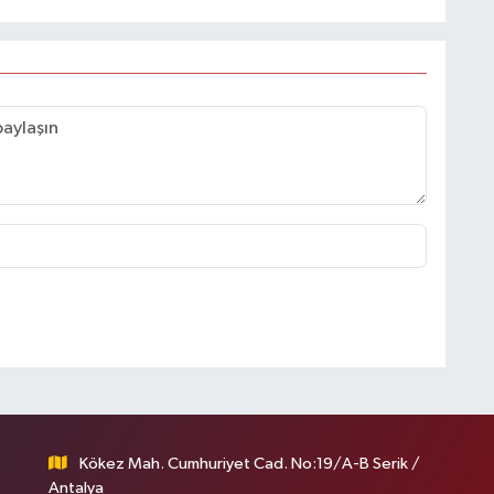
Kökez Mah. Cumhuriyet Cad. No:19/A-B Serik /
Antalya