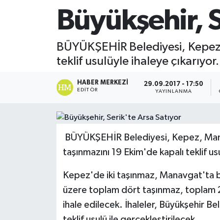
Büyükşehir, S
BÜYÜKŞEHİR Belediyesi, Kepez, 
teklif usulüyle ihaleye çıkarıyor.
HABER MERKEZI
29.09.2017 - 17:50
EDITÖR
YAYINLANMA
BÜYÜKŞEHİR Belediyesi, Kepez, Manav
taşınmazını 19 Ekim'de kapalı teklif usu
Kepez'de iki taşınmaz, Manavgat'ta bi
üzere toplam dört taşınmaz, toplam 2
ihale edilecek. İhaleler, Büyükşehir B
teklif usulü ile gerçekleştirilecek.