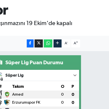
or
şınmazını 19 Ekim'de kapalı
-
+
A
A
Süper Lig Puan Durumu
Süper Lig
#
Takım
O
P
1
Amed
0
0
2
Erzurumspor FK
0
0