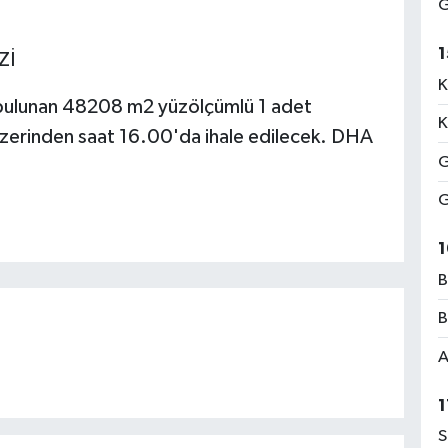
G
1
Zİ
K
 bulunan 48208 m2 yüzölçümlü 1 adet
K
zerinden saat 16.00'da ihale edilecek. DHA
G
G
1
B
B
A
1
S