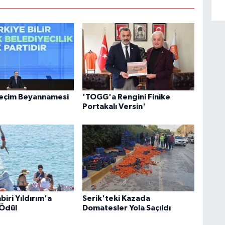
Seçim Beyannamesi
'TOGG'a Rengini Finike
Portakalı Versin'
iri Yıldırım'a
Serik'teki Kazada
Ödül
Domatesler Yola Saçıldı