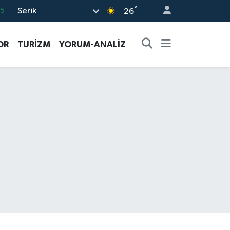
°
Serik
05
26
18
OR
TURİZM
YORUM-ANALİZ
22
4
0
66