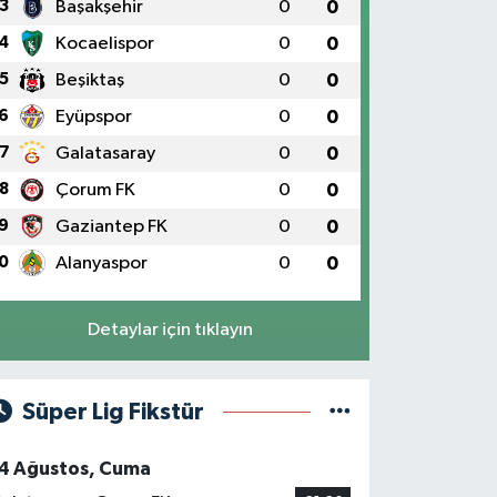
3
Başakşehir
0
0
4
Kocaelispor
0
0
5
Beşiktaş
0
0
6
Eyüpspor
0
0
7
Galatasaray
0
0
8
Çorum FK
0
0
9
Gaziantep FK
0
0
0
Alanyaspor
0
0
Detaylar için tıklayın
Süper Lig Fikstür
4 Ağustos, Cuma