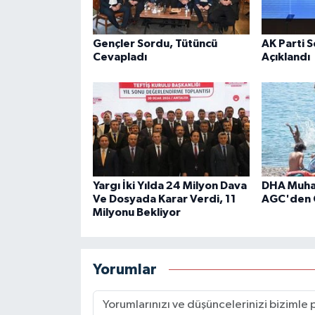
Gençler Sordu, Tütüncü
AK Parti 
Cevapladı
Açıklandı
Yargı İki Yılda 24 Milyon Dava
DHA Muhab
Ve Dosyada Karar Verdi, 11
AGC'den 
Milyonu Bekliyor
Yorumlar