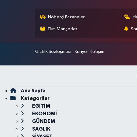
Nöbetçi Eczaneler
H
Tüm Manşetler
Son
Gizlilik Sözleşmesi
Künye
İletişim
Ana Sayfa
Kategoriler
EĞİTİM
EKONOMİ
GÜNDEM
SAĞLIK
SİYASET