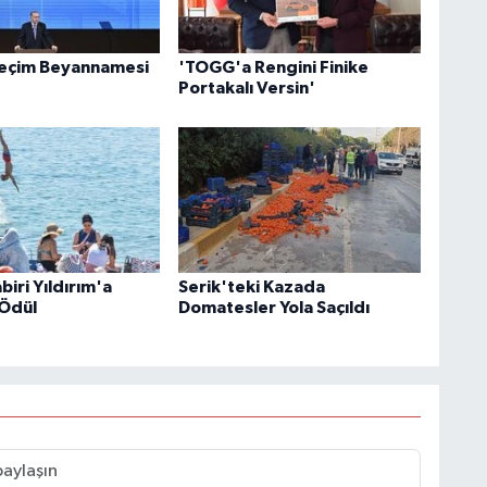
Seçim Beyannamesi
'TOGG'a Rengini Finike
Portakalı Versin'
iri Yıldırım'a
Serik'teki Kazada
Ödül
Domatesler Yola Saçıldı