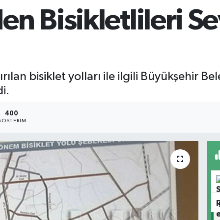
n Bisikletlileri S
n bisiklet yolları ile ilgili Büyükşehir Bele
i.
400
GÖSTERIM