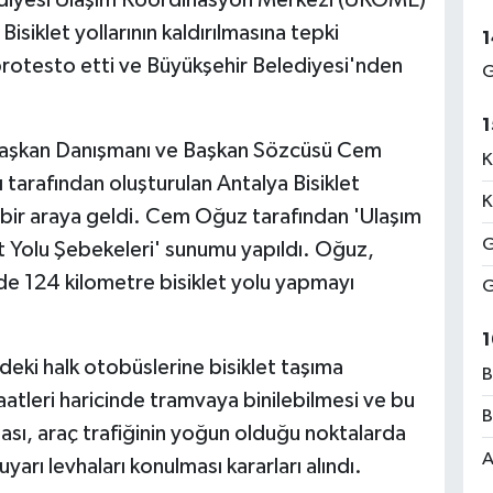
Bisiklet yollarının kaldırılmasına tepki
1
protesto etti ve Büyükşehir Belediyesi'nden
G
1
 Başkan Danışmanı ve Başkan Sözcüsü Cem
K
 tarafından oluşturulan Antalya Bisiklet
K
 bir araya geldi. Cem Oğuz tarafından 'Ulaşım
G
t Yolu Şebekeleri' sunumu yapıldı. Oğuz,
 124 kilometre bisiklet yolu yapmayı
G
1
eki halk otobüslerine bisiklet taşıma
B
ş saatleri haricinde tramvaya binilebilmesi ve bu
B
lması, araç trafiğinin yoğun olduğu noktalarda
A
 uyarı levhaları konulması kararları alındı.