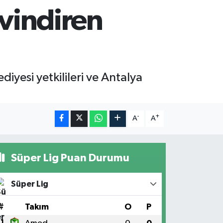
evindiren
diyesi yetkilileri ve Antalya
-
+
A
A
Süper Lig Puan Durumu
Süper Lig
#
Takım
O
P
1