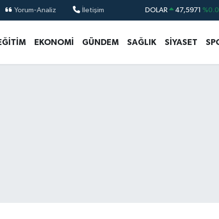
Yorum-Analiz
İletişim
DOLAR
47,5971
%0.
EURO
55,1336
%0.
EĞİTİM
EKONOMİ
GÜNDEM
SAĞLIK
SİYASET
SP
STERLİN
64,2534
%0.
GRAM ALTIN
6527.85
%0.5
BİST100
13.703
%
BITCOIN
64.475,47
%0.