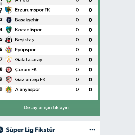
Amed
0
0
2
Erzurumspor FK
0
0
3
Başakşehir
0
0
4
Kocaelispor
0
0
5
Beşiktaş
0
0
6
Eyüpspor
0
0
7
Galatasaray
0
0
8
Çorum FK
0
0
9
Gaziantep FK
0
0
0
Alanyaspor
0
0
Detaylar için tıklayın
Süper Lig Fikstür