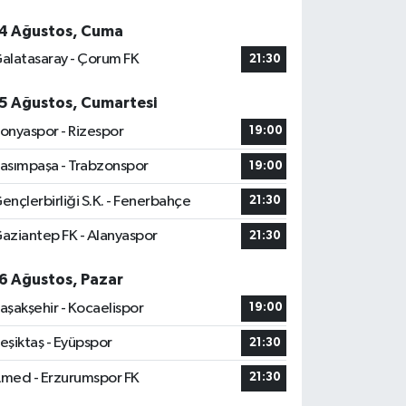
4 Ağustos, Cuma
alatasaray - Çorum FK
21:30
5 Ağustos, Cumartesi
onyaspor - Rizespor
19:00
asımpaşa - Trabzonspor
19:00
ençlerbirliği S.K. - Fenerbahçe
21:30
aziantep FK - Alanyaspor
21:30
6 Ağustos, Pazar
aşakşehir - Kocaelispor
19:00
eşiktaş - Eyüpspor
21:30
med - Erzurumspor FK
21:30