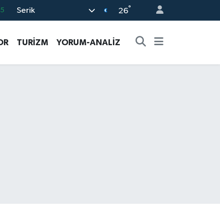
°
Serik
05
26
18
OR
TURİZM
YORUM-ANALİZ
22
4
0
66