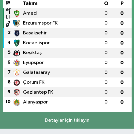
#
Takım
O
P
1
Amed
0
0
2
Erzurumspor FK
0
0
3
Başakşehir
0
0
4
Kocaelispor
0
0
5
Beşiktaş
0
0
6
Eyüpspor
0
0
7
Galatasaray
0
0
8
Çorum FK
0
0
9
Gaziantep FK
0
0
10
Alanyaspor
0
0
Detaylar için tıklayın