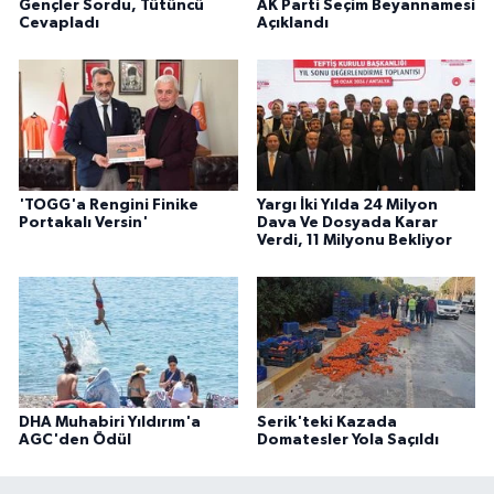
Gençler Sordu, Tütüncü
AK Parti Seçim Beyannamesi
Cevapladı
Açıklandı
'TOGG'a Rengini Finike
Yargı İki Yılda 24 Milyon
Portakalı Versin'
Dava Ve Dosyada Karar
Verdi, 11 Milyonu Bekliyor
DHA Muhabiri Yıldırım'a
Serik'teki Kazada
AGC'den Ödül
Domatesler Yola Saçıldı