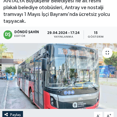
ANTALYA Büyükşehir Belediyesi'ne ait resmi
plakalı belediye otobüsleri, Antray ve nostalji
tramvayı 1 Mayıs İşçi Bayramı'nda ücretsiz yolcu
taşıyacak.
DÖNDÜ ŞAHİN
29.04.2024 - 17:24
15
EDITÖR
YAYINLANMA
GÖSTERIM
Paylaş
-
+
A
A