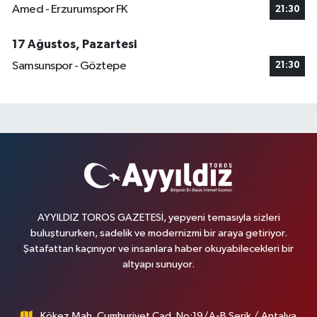
Amed - Erzurumspor FK
21:30
17 Ağustos, Pazartesi
Samsunspor - Göztepe
21:30
AYYILDIZ TOROS GAZETESİ, yepyeni temasıyla sizleri
buluştururken, sadelik ve modernizmi bir araya getiriyor.
Şatafattan kaçınıyor ve insanlara haber okuyabilecekleri bir
altyapı sunuyor.
Kökez Mah. Cumhuriyet Cad. No:19/A-B Serik / Antalya