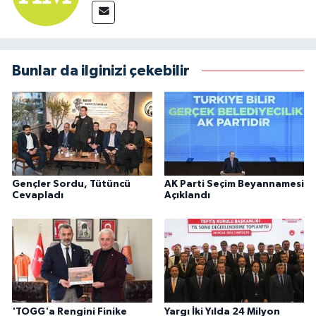
Bunlar da ilginizi çekebilir
Gençler Sordu, Tütüncü
AK Parti Seçim Beyannamesi
Cevapladı
Açıklandı
'TOGG'a Rengini Finike
Yargı İki Yılda 24 Milyon