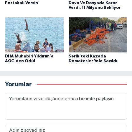
Portakalı Versin'
Dava Ve Dosyada Karar
Verdi, 11 Milyonu Bekliyor
DHA Muhabiri Yıldırım'a
Serik'teki Kazada
AGC'den Ödül
Domatesler Yola Saçıldı
Yorumlar