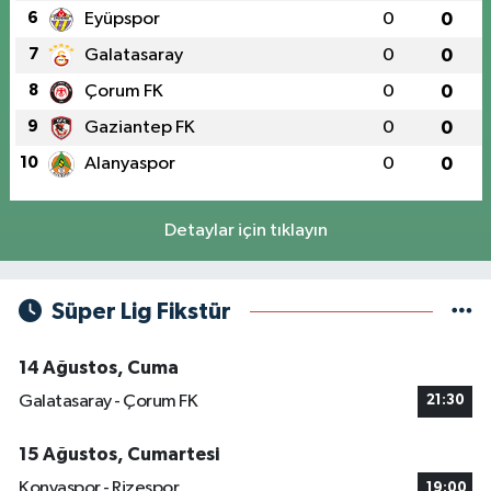
6
Eyüpspor
0
0
7
Galatasaray
0
0
8
Çorum FK
0
0
9
Gaziantep FK
0
0
10
Alanyaspor
0
0
Detaylar için tıklayın
Süper Lig Fikstür
14 Ağustos, Cuma
Galatasaray - Çorum FK
21:30
15 Ağustos, Cumartesi
Konyaspor - Rizespor
19:00