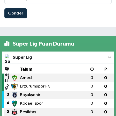
Gönder
Süper Lig Puan Durumu
Süper Lig
#
Takım
O
P
1
Amed
0
0
2
Erzurumspor FK
0
0
3
Başakşehir
0
0
4
Kocaelispor
0
0
5
Beşiktaş
0
0