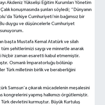
mayı Akdeniz Yükselişi Eğitim Kurumları Yönetim
 Çalık konuşmasında şunları söyledi; “Dünyanın
olu'da Türkiye Cumhuriyeti’nin bağımsız bir
 Bu duygu ve düşüncelerle Cumhuriyet
ı sunuyorum.
ılan başta Mustafa Kemal Atatürk ve silah
 tüm şehitlerimizi saygı ve minnetle anarak
ti hiçbir zaman esaretti kabul etmemiştir.
ştır. Osmanlı İmparatorluğu bölünüp
 Türk milletinin birlik ve beraberliğini
ürk Samsun'a çıkarak mücadelenin meşalesini
 kongrelerini yapmış halkımızı örgütlemiştir.
ürk devletini kurmuştur. Büyük Kurtuluş