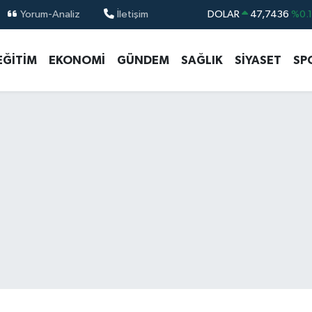
Yorum-Analiz
İletişim
DOLAR
47,7436
%0.
EURO
55,2510
%0.
EĞİTİM
EKONOMİ
GÜNDEM
SAĞLIK
SİYASET
SP
STERLİN
64,4811
%0.
GRAM ALTIN
6660.55
%
BİST100
13.779
%-
BITCOIN
64.815,30
%-0